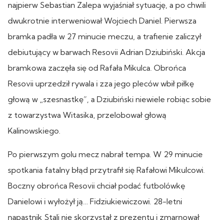
najpierw Sebastian Zalepa wyjaśniał sytuację, a po chwili
dwukrotnie interweniował Wojciech Daniel. Pierwsza
bramka padła w 27 minucie meczu, a trafienie zaliczył
debiutujący w barwach Resovii Adrian Dziubiński. Akcja
bramkowa zaczęła się od Rafała Mikulca. Obrońca
Resovii uprzedził rywala i zza jego pleców wbił piłkę
głową w „szesnastkę”, a Dziubiński niewiele robiąc sobie
z towarzystwa Witasika, przelobował głową
Kalinowskiego.
Po pierwszym golu mecz nabrał tempa. W 29 minucie
spotkania fatalny błąd przytrafił się Rafałowi Mikulcowi.
Boczny obrońca Resovii chciał podać futbolówkę
Danielowi i wyłożył ją… Fidziukiewiczowi. 28-letni
napastnik Stali nie skorzystał z prezentu i zmarnował