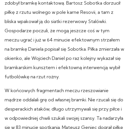
zdobył bramkę kontaktową. Bartosz Sobotka dorzucił
piłkę z rzutu wolnego w pole karne Resovii, a tam z
bliska wpakował ją do siatki rezerwowy Stalówki.
Gospodarze poczuli, że mogą jeszcze coś w tym
meczu ugrać i już w 64 minucie efektownym strzałem
na bramkę Daniela popisał się Sobotka. Piłka zmierzała w
okienko, ale Wojciech Daniel po raz kolejny wykazał się
bramkarskim kunsztem i efektowną interwencją wybił
futbolówkę na rzut rożny.
W końcowych fragmentach meczu rzeszowianie
mądrze oddalali grę od własnej bramki. Nie rzucali się do
desperackich ataków, długo utrzymywali się przy piłce i
w odpowiedniej chwili szukali swojej szansy. Ta nadarzyła
się w 83 minucie spotkania. Mateusz Geniec dograł piłkę