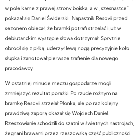
w pole karne z prawej strony boiska, a w „szesnastce”
pokazał się Daniel Świderski. Napastnik Resovii przed
sezonem obiecał, że bramki potrafi strzelać i już w
debiutanckim występie słowa dotrzymał. Sprytnie
obrócił się z piłką, uderzył lewą nogą precyzyjnie koło
słupka i zanotował pierwsze trafienie dla nowego
pracodawcy.
W ostatniej minucie meczu gospodarze mogli
zmniejszyć rezultat porażki. Po rzucie rożnym na
bramkę Resovii strzelał Płonka, ale po raz kolejny
prawdziwą zaporą okazał się Wojciech Daniel.
Rzeszowianie schodzili do szatni w świetnych nastrojach,
żegnani brawami przez rzeszowską część publiczności.