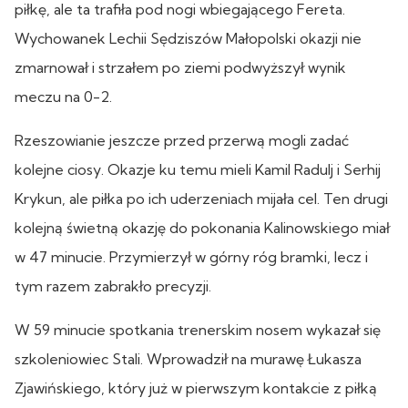
piłkę, ale ta trafiła pod nogi wbiegającego Fereta.
Wychowanek Lechii Sędziszów Małopolski okazji nie
zmarnował i strzałem po ziemi podwyższył wynik
meczu na 0-2.
Rzeszowianie jeszcze przed przerwą mogli zadać
kolejne ciosy. Okazje ku temu mieli Kamil Radulj i Serhij
Krykun, ale piłka po ich uderzeniach mijała cel. Ten drugi
kolejną świetną okazję do pokonania Kalinowskiego miał
w 47 minucie. Przymierzył w górny róg bramki, lecz i
tym razem zabrakło precyzji.
W 59 minucie spotkania trenerskim nosem wykazał się
szkoleniowiec Stali. Wprowadził na murawę Łukasza
Zjawińskiego, który już w pierwszym kontakcie z piłką