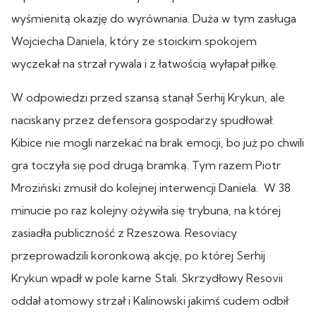
wyśmienitą okazję do wyrównania. Duża w tym zasługa
Wojciecha Daniela, który ze stoickim spokojem
wyczekał na strzał rywala i z łatwością wyłapał piłkę.
W odpowiedzi przed szansą stanął Serhij Krykun, ale
naciskany przez defensora gospodarzy spudłował.
Kibice nie mogli narzekać na brak emocji, bo już po chwili
gra toczyła się pod drugą bramką. Tym razem Piotr
Mroziński zmusił do kolejnej interwencji Daniela. W 38
minucie po raz kolejny ożywiła się trybuna, na której
zasiadła publiczność z Rzeszowa. Resoviacy
przeprowadzili koronkową akcję, po której Serhij
Krykun wpadł w pole karne Stali. Skrzydłowy Resovii
oddał atomowy strzał i Kalinowski jakimś cudem odbił