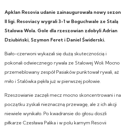
Apklan Resovia udanie zainaugurowała nowy sezon
II ligi. Resoviacy wygrali 3-1 w Boguchwale ze Stalą
Stalowa Wola. Gole dla rzeszowian zdobyli Adrian
Dziubiński, Szymon Feret i Daniel Świderski.
Biało-czerwoni wykazali się dużą skutecznością i
pokonali odwiecznego rywala ze Stalowej Woli. Mocno
przemeblowany zespół Pasiaków punktował rywali, aż
miło i Stalówka pękła już w pierwszej połowie.
Rzeszowianie zaczęli mecz mocno skoncentrowani i na
początku zyskali nieznaczną przewagę, ale z ich akcji
niewiele wynikało. Po kwadransie do głosu doszli
piłkarze Czesława Palika i w polu karnym Resovii