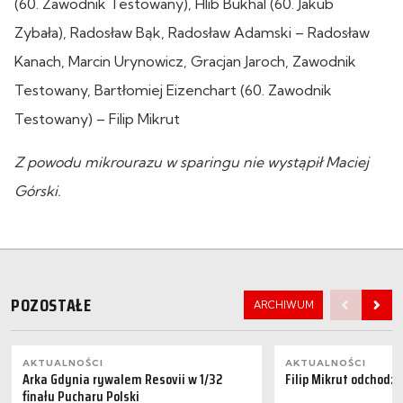
(60. Zawodnik Testowany), Hlib Bukhal (60. Jakub
Zybała), Radosław Bąk, Radosław Adamski – Radosław
Kanach, Marcin Urynowicz, Gracjan Jaroch, Zawodnik
Testowany, Bartłomiej Eizenchart (60. Zawodnik
Testowany) – Filip Mikrut
Z powodu mikrourazu w sparingu nie wystąpił Maciej
Górski.
POZOSTAŁE
ARCHIWUM
AKTUALNOŚCI
AKTUALNOŚCI
Arka Gdynia rywalem Resovii w 1/32
Filip Mikrut odchodzi
finału Pucharu Polski