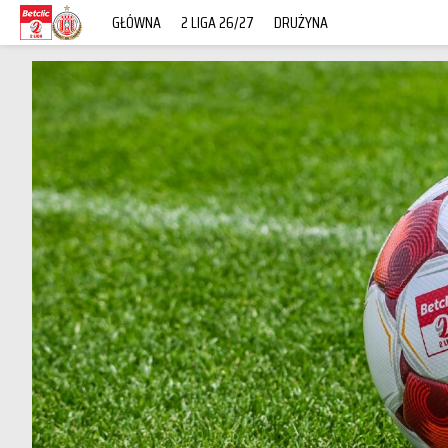
GŁÓWNA
2 LIGA 26/27
DRUŻYNA