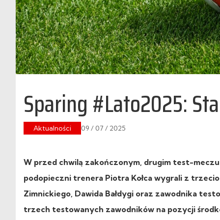
Sparing #Lato2025: Sta
Aktualności
09 / 07 / 2025
W przed chwilą zakończonym, drugim test-meczu p
podopieczni trenera Piotra Kołca wygrali z trzec
Zimnickiego, Dawida Bałdygi oraz zawodnika test
trzech testowanych zawodników na pozycji środ