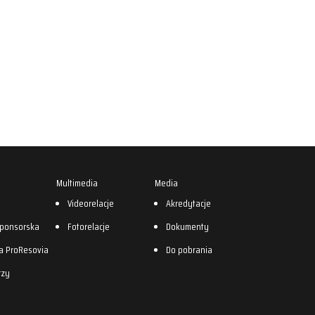
Multimedia
Media
0
Videorelacje
Akredytacje
sponsorska
Fotorelacje
Dokumenty
a ProResovia
Do pobrania
rzy