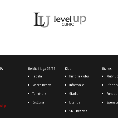
NA
Betclic II Liga 25/26
Klub
Biznes
Tabela
Historia klubu
Klub 10
Mecze Resovii
Informacje
Oferta 
Terminarz
Stadion
Fundacj
Drużyna
Licencja
Sponso
ut.pl
SMS Resovia