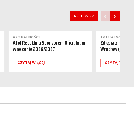
ARCHIWUM
AKTUALNOŚCI
AKTUALNOŚCI
Atol Recykling Sponsorem Oficjalnym
Zdjęcia z meczu R
w sezonie 2026/2027
Wrocław (01.08.
CZYTAJ WIĘCEJ
CZYTAJ WIĘCEJ