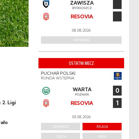
ZAWISZA
BYDGOSZCZ
RESOVIA
08.08.2026
ZAPOWIEDŹ
OSTATNI MECZ
PUCHAR POLSKI
RUNDA WSTĘPNA
WARTA
0
POZNAŃ
1
2. Ligi
RESOVIA
05.08.2026
ało
ZAPOWIEDŹ
RELACJA
ZDJĘCIA
VIDEO