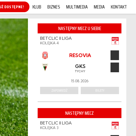
KLUB
BIZNES
MULTIMEDIA
MEDIA
KONTAKT
KUP ONLINE!
NASTĘPNY MECZ U SIEBIE
BETCLIC II LIGA
KOLEJKA 4
RESOVIA
GKS
TYCHY
15.08.2026
ZAPOWIEDŹ
BILETY
NASTĘPNY MECZ
BETCLIC II LIGA
KOLEJKA 3