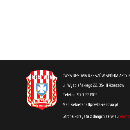
CWKS RESOVIA RZESZÓW SPÓŁKA AKCYJ
ul. Wyspiańskiego 22, 35-111 Rzeszów
Telefon: 570 22 1905
Mail: sekretariat@cwks-resovia.pl
Strona korzysta z danych serwisu
90min