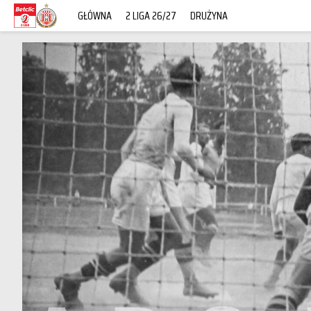
GŁÓWNA
2 LIGA 26/27
DRUŻYNA