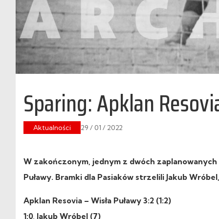
Sparing: Apklan Resovi
Aktualności
29 / 01 / 2022
W zakończonym, jednym z dwóch zaplanowanych na d
Puławy. Bramki dla Pasiaków strzelili Jakub Wróbel,
Apklan Resovia – Wisła Puławy 3:2 (1:2)
1:0, Jakub Wróbel (7)