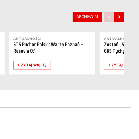
ARCHIWUM
AKTUALNOŚCI
AKTUALNOŚCI
STS Puchar Polski: Warta Poznań –
Zostań „Sponsor
Resovia 0:1
GKS Tychy (15.08
CZYTAJ WIĘCEJ
CZYTAJ WIĘCEJ