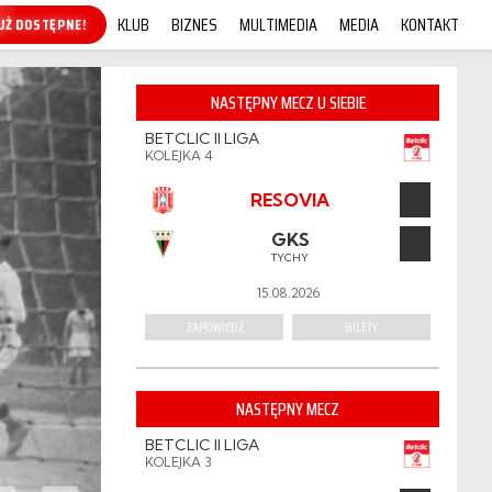
KLUB
BIZNES
MULTIMEDIA
MEDIA
KONTAKT
KUP ONLINE!
NASTĘPNY MECZ U SIEBIE
BETCLIC II LIGA
KOLEJKA 4
RESOVIA
GKS
TYCHY
15.08.2026
ZAPOWIEDŹ
BILETY
NASTĘPNY MECZ
BETCLIC II LIGA
KOLEJKA 3