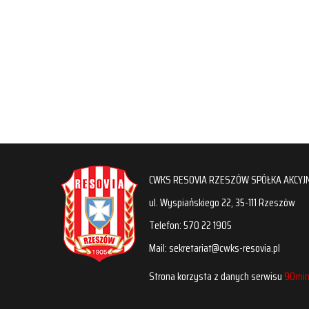
CWKS RESOVIA RZESZÓW SPÓŁKA AKCYJ
ul. Wyspiańskiego 22, 35-111 Rzeszów
Telefon: 570 22 1905
Mail: sekretariat@cwks-resovia.pl
Strona korzysta z danych serwisu
90min