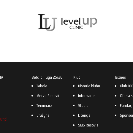
NA
Betclic II Liga 25/26
Klub
Biznes
Tabela
Historia klubu
Klub 10
Mecze Resovii
Informacje
Oferta 
Terminarz
Stadion
Fundacj
Drużyna
Licencja
Sponso
ut.pl
SMS Resovia