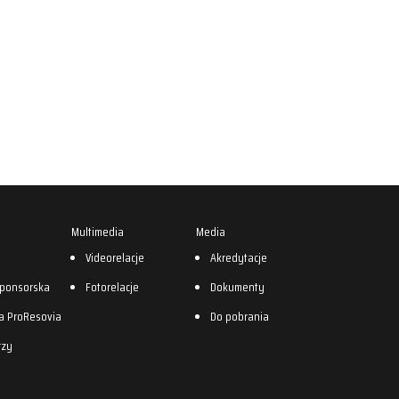
Multimedia
Media
0
Videorelacje
Akredytacje
sponsorska
Fotorelacje
Dokumenty
a ProResovia
Do pobrania
rzy