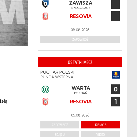
ZAWISZA
BYDGOSZCZ
RESOVIA
08.08.2026
ZAPOWIEDŹ
OSTATNI MECZ
PUCHAR POLSKI
RUNDA WSTĘPNA
WARTA
0
POZNAŃ
1
isłą
RESOVIA
05.08.2026
ZAPOWIEDŹ
RELACJA
ZDJĘCIA
VIDEO