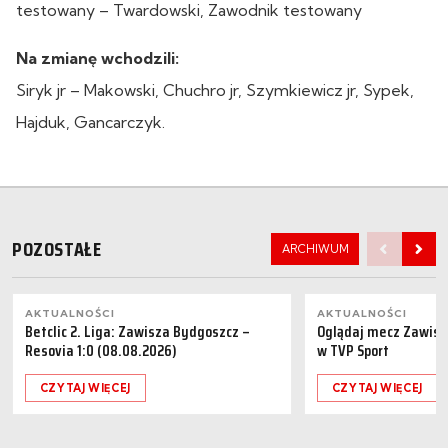
testowany – Twardowski, Zawodnik testowany
Na zmianę wchodzili:
Siryk jr – Makowski, Chuchro jr, Szymkiewicz jr, Sypek,
Hajduk, Gancarczyk.
POZOSTAŁE
ARCHIWUM
AKTUALNOŚCI
AKTUALNOŚCI
Betclic 2. Liga: Zawisza Bydgoszcz –
Oglądaj mecz Zawisz
Resovia 1:0 (08.08.2026)
w TVP Sport
CZYTAJ WIĘCEJ
CZYTAJ WIĘCEJ