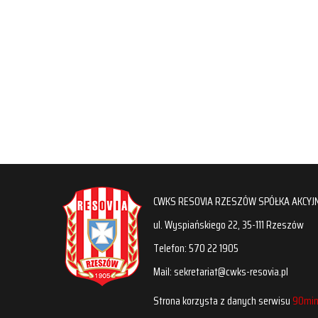
CWKS RESOVIA RZESZÓW SPÓŁKA AKCYJ
ul. Wyspiańskiego 22, 35-111 Rzeszów
Telefon: 570 22 1905
Mail: sekretariat@cwks-resovia.pl
Strona korzysta z danych serwisu
90min