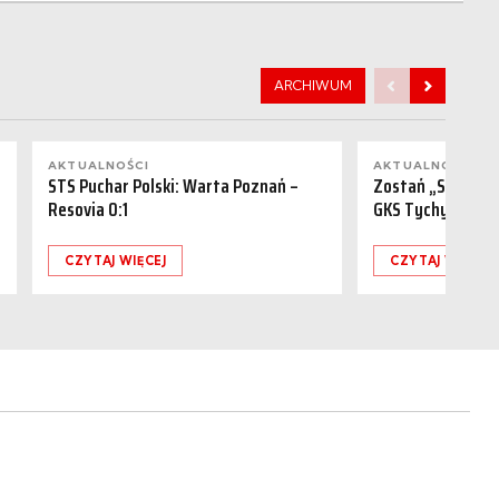
ARCHIWUM
AKTUALNOŚCI
AKTUALNOŚCI
STS Puchar Polski: Warta Poznań –
Zostań „Sponsor
Resovia 0:1
GKS Tychy (15.08
CZYTAJ WIĘCEJ
CZYTAJ WIĘCEJ