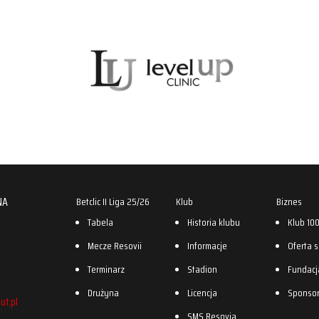
NA
Betclic II Liga 25/26
Klub
Biznes
Tabela
Historia klubu
Klub 10
Mecze Resovii
Informacje
Oferta 
Terminarz
Stadion
Fundacj
Drużyna
Licencja
Sponso
ut.pl
SMS Resovia