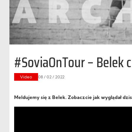
#SoviaOnTour – Belek c
Video
08 / 02 / 2022
Meldujemy się z Belek. Zobaczcie jak wyglądał dzi