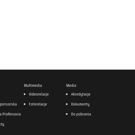
Multimedia
Media
0
Videorelacje
Akredytacje
sponsorska
Fotorelacje
Dokumenty
a ProResovia
Do pobrania
rzy