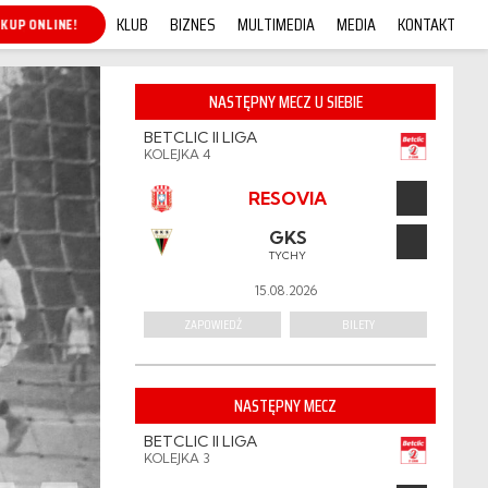
KLUB
BIZNES
MULTIMEDIA
MEDIA
KONTAKT
KUP ONLINE!
NASTĘPNY MECZ U SIEBIE
BETCLIC II LIGA
KOLEJKA 4
RESOVIA
GKS
TYCHY
15.08.2026
ZAPOWIEDŹ
BILETY
NASTĘPNY MECZ
BETCLIC II LIGA
KOLEJKA 3