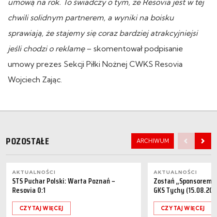
umową na rok. To świadczy o tym, że Resovia jest w tej
chwili solidnym partnerem, a wyniki na boisku
sprawiają, że stajemy się coraz bardziej atrakcyjniejsi
jeśli chodzi o reklamę
– skomentował podpisanie
umowy prezes Sekcji Piłki Nożnej CWKS Resovia
Wojciech Zając.
POZOSTAŁE
ARCHIWUM
AKTUALNOŚCI
AKTUALNOŚCI
STS Puchar Polski: Warta Poznań –
Zostań „Sponsorem M
Resovia 0:1
GKS Tychy (15.08.202
CZYTAJ WIĘCEJ
CZYTAJ WIĘCEJ