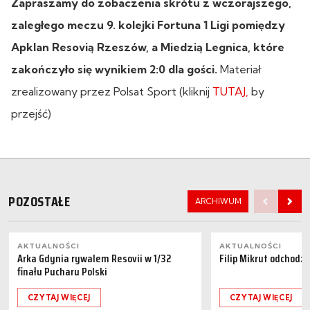
Zapraszamy do zobaczenia skrótu z wczorajszego,
zaległego meczu 9. kolejki Fortuna 1 Ligi pomiędzy
Apklan Resovią Rzeszów, a Miedzią Legnica, które
zakończyło się wynikiem 2:0 dla gości.
Materiał
zrealizowany przez Polsat Sport (kliknij
TUTAJ,
by
przejść)
POZOSTAŁE
ARCHIWUM
AKTUALNOŚCI
AKTUALNOŚCI
Arka Gdynia rywalem Resovii w 1/32
Filip Mikrut odchodzi
finału Pucharu Polski
CZYTAJ WIĘCEJ
CZYTAJ WIĘCEJ