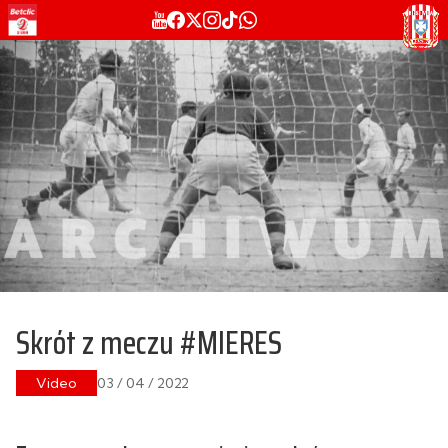
Skrót z meczu #MIERES
Video
03 / 04 / 2022