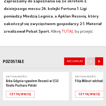
Zapraszamy do zapoznania się ze skrótem z
dzisiejszego meczu 26. kolejki Fortuna 1. Ligi
pomiędzy Miedzią Legnica, a Apklan Resovią, który
zakończył się zwycięstwem gospodarzy 2:1. Materiał
zrealizował Polsat Sport.
Kliknij
TUTAJ,
by przejść.
POZOSTAŁE
ARCHIWUM
AKTUALNOŚCI
AKTUALNOŚCI
Arka Gdynia rywalem Resovii w 1/32
Filip Mikrut odchodzi
finału Pucharu Polski
CZYTAJ WIĘCEJ
CZYTAJ WIĘCEJ