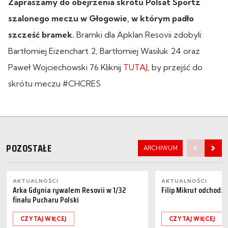
Zapraszamy do obejrzenia skrótu Polsat Sportz
szalonego meczu w Głogowie, w którym padło
szcześć bramek.
Bramki dla Apklan Resovii zdobyli:
Bartłomiej Eizenchart 2, Bartłomiej Wasiluk 24 oraz
Paweł Wojciechowski 76 Kliknij
TUTAJ,
by przejść do
skrótu meczu #CHCRES
POZOSTAŁE
ARCHIWUM
AKTUALNOŚCI
AKTUALNOŚCI
Arka Gdynia rywalem Resovii w 1/32
Filip Mikrut odchodzi
finału Pucharu Polski
CZYTAJ WIĘCEJ
CZYTAJ WIĘCEJ