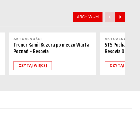
ARCHIWUM
AKTUALNOŚCI
AKTUALNOŚCI
Trener Kamil Kuzera po meczu Warta
STS Puchar Polsk
Poznań – Resovia
Resovia 0:1
CZYTAJ WIĘCEJ
CZYTAJ WIĘCEJ