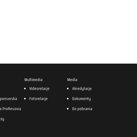
Multimedia
Media
0
Videorelacje
Akredytacje
sponsorska
Fotorelacje
Dokumenty
a ProResovia
Do pobrania
rzy