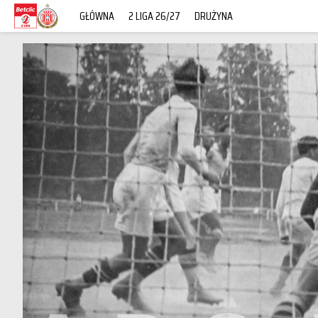
GŁÓWNA
2 LIGA 26/27
DRUŻYNA