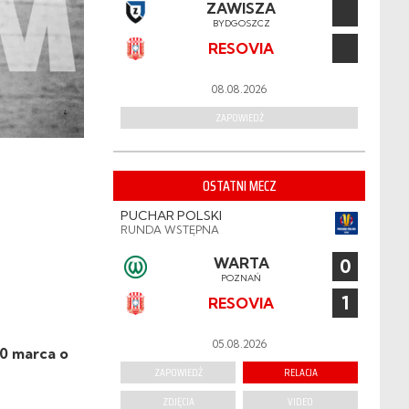
ZAWISZA
BYDGOSZCZ
RESOVIA
08.08.2026
ZAPOWIEDŹ
OSTATNI MECZ
PUCHAR POLSKI
RUNDA WSTĘPNA
WARTA
0
POZNAŃ
1
RESOVIA
05.08.2026
10 marca o
ZAPOWIEDŹ
RELACJA
ZDJĘCIA
VIDEO