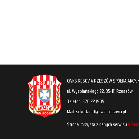
CWKS RESOVIA RZESZÓW SPÓŁKA AKCYJ
ul. Wyspiańskiego 22, 35-111 Rzeszów
Telefon: 570 22 1905
Mail: sekretariat@cwks-resovia.pl
Strona korzysta z danych serwisu
90min