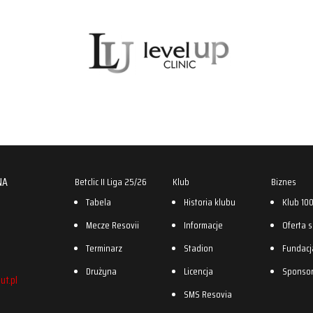
NA
Betclic II Liga 25/26
Klub
Biznes
Tabela
Historia klubu
Klub 10
Mecze Resovii
Informacje
Oferta 
Terminarz
Stadion
Fundacj
Drużyna
Licencja
Sponso
ut.pl
SMS Resovia