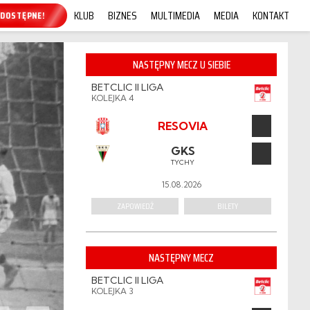
KLUB
BIZNES
MULTIMEDIA
MEDIA
KONTAKT
P ONLINE!
NASTĘPNY MECZ U SIEBIE
BETCLIC II LIGA
KOLEJKA 4
RESOVIA
GKS
TYCHY
15.08.2026
ZAPOWIEDŹ
BILETY
NASTĘPNY MECZ
BETCLIC II LIGA
KOLEJKA 3