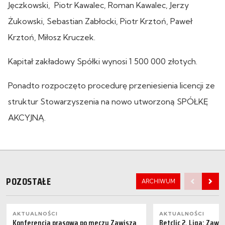
Jęczkowski, Piotr Kawalec, Roman Kawalec, Jerzy
Żukowski, Sebastian Zabłocki, Piotr Krztoń, Paweł
Krztoń, Miłosz Kruczek.
Kapitał zakładowy Spółki wynosi 1 500 000 złotych.
Ponadto rozpoczęto procedurę przeniesienia licencji ze
struktur Stowarzyszenia na nowo utworzoną SPÓŁKĘ
AKCYJNĄ.
POZOSTAŁE
ARCHIWUM
AKTUALNOŚCI
AKTUALNOŚCI
Konferencja prasowa po meczu Zawisza
Betclic 2. Liga: Zaw