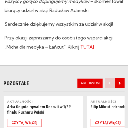
wszyscy gorąco dopingujemy medyków
– skomentował
biorący udział w akcji Radosław Adamski.
Serdecznie dziękujemy wszystkim za udział w akcji!
Przy okazji zapraszamy do osobistego wsparci akcji
„Micha dla medyka – Łańcut”. Kliknij
TUTAJ
POZOSTAŁE
ARCHIWUM
AKTUALNOŚCI
AKTUALNOŚCI
Arka Gdynia rywalem Resovii w 1/32
Filip Mikrut odchodzi
finału Pucharu Polski
CZYTAJ WIĘCEJ
CZYTAJ WIĘCEJ