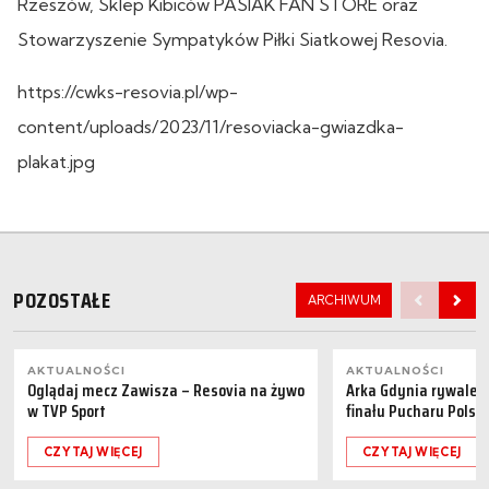
Rzeszów, Sklep Kibiców PASIAK FAN STORE oraz
Stowarzyszenie Sympatyków Piłki Siatkowej Resovia.
https://cwks-resovia.pl/wp-
content/uploads/2023/11/resoviacka-gwiazdka-
plakat.jpg
POZOSTAŁE
ARCHIWUM
AKTUALNOŚCI
AKTUALNOŚCI
Oglądaj mecz Zawisza – Resovia na żywo
Arka Gdynia rywalem 
w TVP Sport
finału Pucharu Polski
CZYTAJ WIĘCEJ
CZYTAJ WIĘCEJ