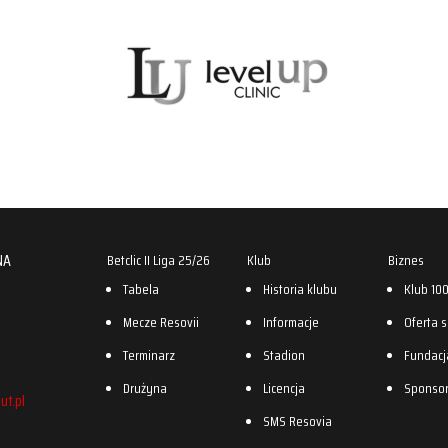
NA
Betclic II Liga 25/26
Klub
Biznes
Tabela
Historia klubu
Klub 10
Mecze Resovii
Informacje
Oferta 
Terminarz
Stadion
Fundacj
Drużyna
Licencja
Sponso
ut.pl
SMS Resovia