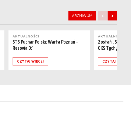
ARCHIWUM
AKTUALNOŚCI
AKTUALNOŚCI
STS Puchar Polski: Warta Poznań –
Zostań „Sponsor
Resovia 0:1
GKS Tychy (15.08
CZYTAJ WIĘCEJ
CZYTAJ WIĘCEJ