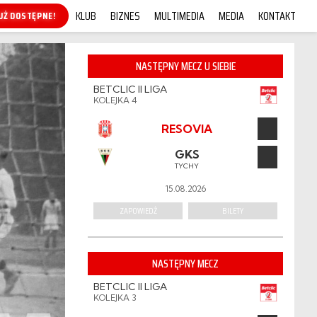
KLUB
BIZNES
MULTIMEDIA
MEDIA
KONTAKT
KUP ONLINE!
NASTĘPNY MECZ U SIEBIE
BETCLIC II LIGA
KOLEJKA 4
RESOVIA
GKS
TYCHY
15.08.2026
ZAPOWIEDŹ
BILETY
NASTĘPNY MECZ
BETCLIC II LIGA
KOLEJKA 3