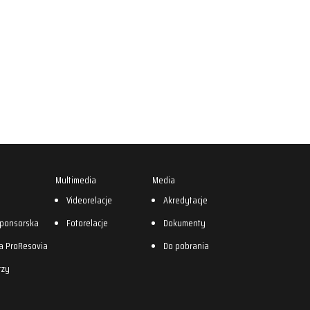
Multimedia
Media
0
Videorelacje
Akredytacje
sponsorska
Fotorelacje
Dokumenty
a ProResovia
Do pobrania
rzy