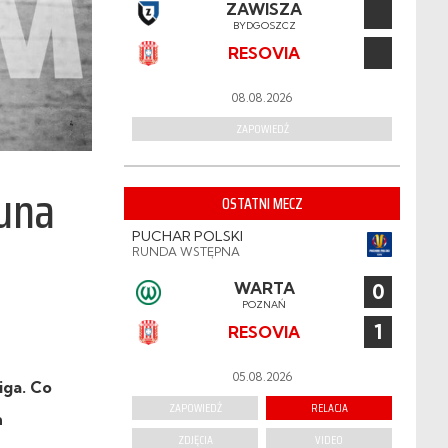
ZAWISZA
BYDGOSZCZ
RESOVIA
08.08.2026
ZAPOWIEDŹ
tuna
OSTATNI MECZ
PUCHAR POLSKI
RUNDA WSTĘPNA
WARTA
0
POZNAŃ
1
RESOVIA
05.08.2026
iga. Co
ZAPOWIEDŹ
RELACJA
h
ZDJĘCIA
VIDEO