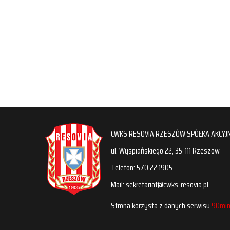
CWKS RESOVIA RZESZÓW SPÓŁKA AKCYJ
ul. Wyspiańskiego 22, 35-111 Rzeszów
Telefon: 570 22 1905
Mail: sekretariat@cwks-resovia.pl
Strona korzysta z danych serwisu
90min