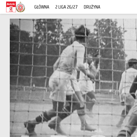
GŁÓWNA
2 LIGA 26/27
DRUŻYNA