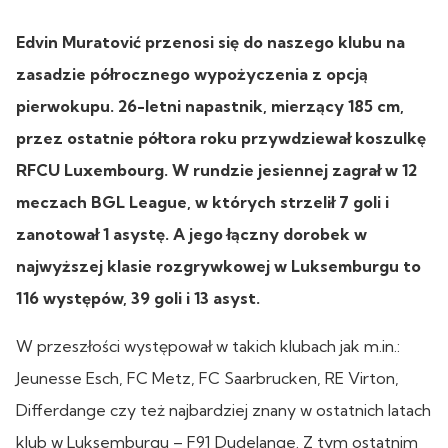
Edvin Muratović przenosi się do naszego klubu na
zasadzie półrocznego wypożyczenia z opcją
pierwokupu. 26-letni napastnik, mierzący 185 cm,
przez ostatnie półtora roku przywdziewał koszulkę
RFCU Luxembourg. W rundzie jesiennej zagrał w 12
meczach BGL League, w których strzelił 7 goli i
zanotował 1 asystę. A jego łączny dorobek w
najwyższej klasie rozgrywkowej w Luksemburgu to
116 występów, 39 goli i 13 asyst.
W przeszłości występował w takich klubach jak m.in.:
Jeunesse Esch, FC Metz, FC Saarbrucken, RE Virton,
Differdange czy też najbardziej znany w ostatnich latach
klub w Luksemburgu – F91 Dudelange. Z tym ostatnim