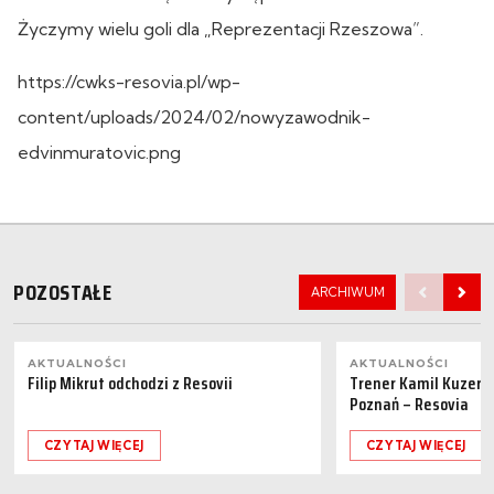
Życzymy wielu goli dla „Reprezentacji Rzeszowa”.
https://cwks-resovia.pl/wp-
content/uploads/2024/02/nowyzawodnik-
edvinmuratovic.png
POZOSTAŁE
ARCHIWUM
AKTUALNOŚCI
AKTUALNOŚCI
Filip Mikrut odchodzi z Resovii
Trener Kamil Kuzera
Poznań – Resovia
CZYTAJ WIĘCEJ
CZYTAJ WIĘCEJ