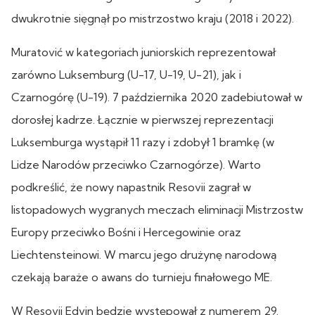
dwukrotnie sięgnął po mistrzostwo kraju (2018 i 2022).
Muratović w kategoriach juniorskich reprezentował
zarówno Luksemburg (U-17, U-19, U-21), jak i
Czarnogórę (U-19). 7 października 2020 zadebiutował w
dorosłej kadrze. Łącznie w pierwszej reprezentacji
Luksemburga wystąpił 11 razy i zdobył 1 bramkę (w
Lidze Narodów przeciwko Czarnogórze). Warto
podkreślić, że nowy napastnik Resovii zagrał w
listopadowych wygranych meczach eliminacji Mistrzostw
Europy przeciwko Bośni i Hercegowinie oraz
Liechtensteinowi. W marcu jego drużynę narodową
czekają baraże o awans do turnieju finałowego ME.
W Resovii Edvin będzie występował z numerem 29.