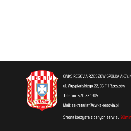
CWKS RESOVIA RZESZÓW SPÓŁKA AKCYJ
ul. Wyspiańskiego 22, 35-111 Rzeszów
Telefon: 570 22 1905
Mail: sekretariat@cwks-resovia.pl
Strona korzysta z danych serwisu
90min