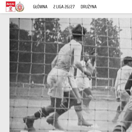
GŁÓWNA
2 LIGA 26/27
DRUŻYNA