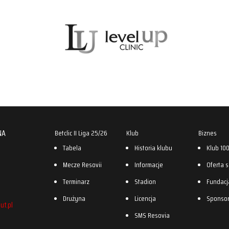
NA
Betclic II Liga 25/26
Klub
Biznes
Tabela
Historia klubu
Klub 10
Mecze Resovii
Informacje
Oferta 
Terminarz
Stadion
Fundacj
Drużyna
Licencja
Sponso
ut.pl
SMS Resovia