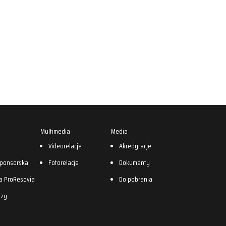
Multimedia
Media
0
Videorelacje
Akredytacje
sponsorska
Fotorelacje
Dokumenty
a ProResovia
Do pobrania
rzy