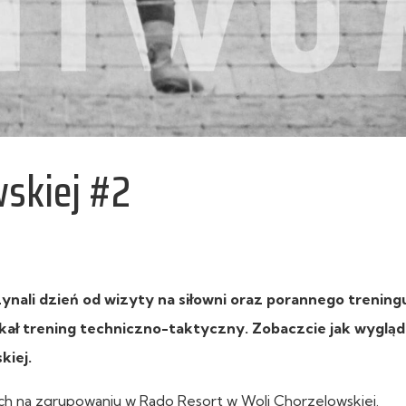
wskiej #2
ynali dzień od wizyty na siłowni oraz porannego trening
kał trening techniczno-taktyczny. Zobaczcie jak wygląd
kiej.
ch na zgrupowaniu w Rado Resort w Woli Chorzelowskiej.