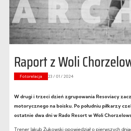
Raport z Woli Chorzelo
Fotorelacja
23 / 01 / 2024
W drugi i trzeci dzień zgrupowania Resoviacy zacz
motorycznego na boisku. Po południu piłkarzy cze
ostatnie dwa dni w Rado Resort w Woli Chorzelows
Trener Jakub Żukowski opowiedział o pierwszych dnia