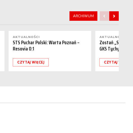
ARCHIWUM
AKTUALNOŚCI
AKTUALNOŚCI
STS Puchar Polski: Warta Poznań –
Zostań „Sponsor
Resovia 0:1
GKS Tychy (15.08
CZYTAJ WIĘCEJ
CZYTAJ WIĘCEJ