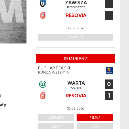
ZAWISZA
BYDGOSZCZ
RESOVIA
08.08.2026
ZAPOWIEDŹ
OSTATNI MECZ
PUCHAR POLSKI
RUNDA WSTĘPNA
WARTA
0
POZNAŃ
1
u
RESOVIA
ały
05.08.2026
ZAPOWIEDŹ
RELACJA
ZDJĘCIA
VIDEO