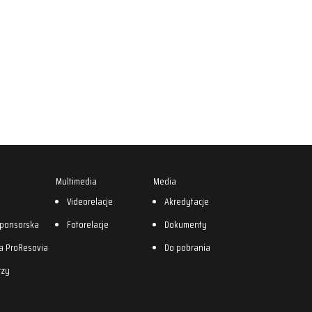
Multimedia
Media
0
Videorelacje
Akredytacje
sponsorska
Fotorelacje
Dokumenty
a ProResovia
Do pobrania
rzy