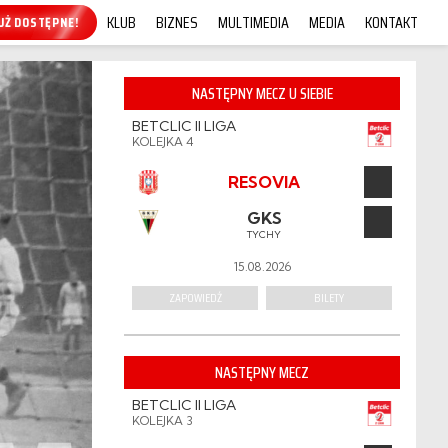
KLUB
BIZNES
MULTIMEDIA
MEDIA
KONTAKT
KUP ONLINE!
NASTĘPNY MECZ U SIEBIE
BETCLIC II LIGA
KOLEJKA 4
RESOVIA
GKS
TYCHY
15.08.2026
ZAPOWIEDŹ
BILETY
NASTĘPNY MECZ
BETCLIC II LIGA
KOLEJKA 3