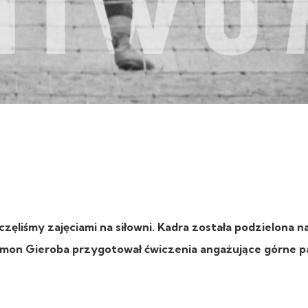
ęliśmy zajęciami na siłowni. Kadra została podzielona n
mon Gieroba przygotował ćwiczenia angażujące górne p