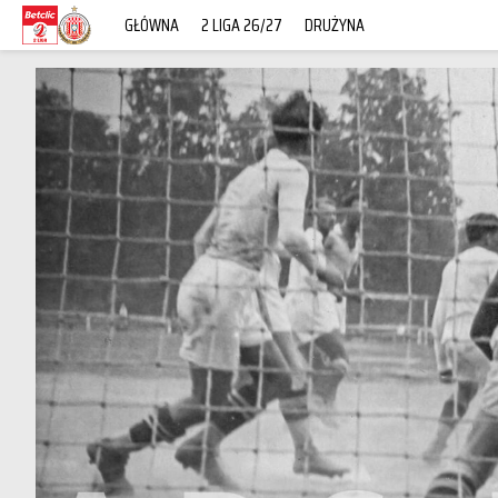
GŁÓWNA
2 LIGA 26/27
DRUŻYNA