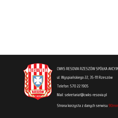
CWKS RESOVIA RZESZÓW SPÓŁKA AKCYJ
ul. Wyspiańskiego 22, 35-111 Rzeszów
Telefon: 570 22 1905
Mail: sekretariat@cwks-resovia.pl
Strona korzysta z danych serwisu
90min