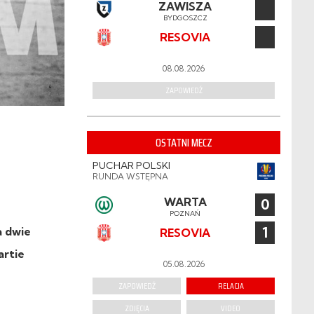
ZAWISZA
BYDGOSZCZ
RESOVIA
08.08.2026
ZAPOWIEDŹ
OSTATNI MECZ
PUCHAR POLSKI
RUNDA WSTĘPNA
WARTA
0
POZNAŃ
1
a dwie
RESOVIA
artie
05.08.2026
ZAPOWIEDŹ
RELACJA
ZDJĘCIA
VIDEO