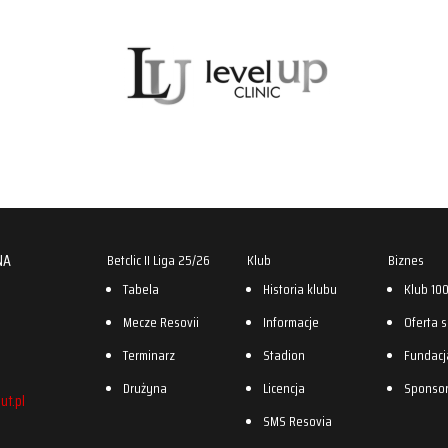
NA
Betclic II Liga 25/26
Klub
Biznes
Tabela
Historia klubu
Klub 10
Mecze Resovii
Informacje
Oferta 
Terminarz
Stadion
Fundacj
Drużyna
Licencja
Sponso
ut.pl
SMS Resovia