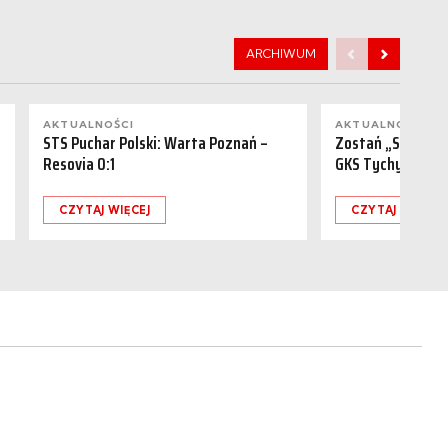
ARCHIWUM
AKTUALNOŚCI
AKTUALNOŚCI
STS Puchar Polski: Warta Poznań –
Zostań „Sponsor
Resovia 0:1
GKS Tychy (15.08
CZYTAJ WIĘCEJ
CZYTAJ WIĘCEJ