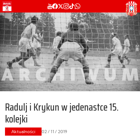
Radulj i Krykun w jedenastce 15.
kolejki
Aktualności
02 / 11 / 2019