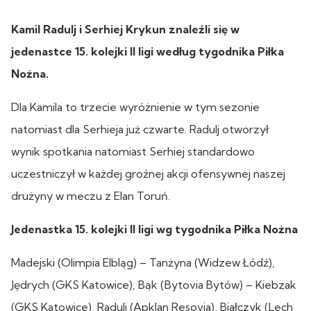
Kamil Radulj i Serhiej Krykun znaleźli się w
jedenastce 15. kolejki II ligi według tygodnika Piłka
Nożna.
Dla Kamila to trzecie wyróżnienie w tym sezonie
natomiast dla Serhieja już czwarte. Radulj otworzył
wynik spotkania natomiast Serhiej standardowo
uczestniczył w każdej groźnej akcji ofensywnej naszej
drużyny w meczu z Elan Toruń.
Jedenastka 15. kolejki II ligi wg tygodnika Piłka Nożna
Madejski (Olimpia Elbląg) – Tanżyna (Widzew Łódź),
Jędrych (GKS Katowice), Bąk (Bytovia Bytów) – Kiebzak
(GKS Katowice), Radulj (Apklan Resovia), Białczyk (Lech