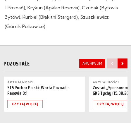
II Poznań), Krykun (Apklan Resovia), Czubak (Bytovia
Bytów), Kurbiel (Błękitni Stargard), Szuszkiewicz
(Górnik Polkowice)
POZOSTAŁE
ARCHIWUM
AKTUALNOŚCI
AKTUALNOŚCI
STS Puchar Polski: Warta Poznań –
Zostań „Sponsorem M
Resovia 0:1
GKS Tychy (15.08.202
CZYTAJ WIĘCEJ
CZYTAJ WIĘCEJ