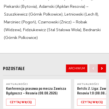
Piekarski (Bytovia), Adamski (Apklan Resovia) –
Szuszkiewicz (Górnik Polkowice), Letniowski (Lech II),
Marciniec (Pogoń), Czarnowski (Znicz) – Robak
(Widzew), Fidziukewicz (Stal Stalowa Wola), Bednarski
(Górnik Polkowice)
POZOSTAŁE
ARCHIWUM
AKTUALNOŚCI
AKTUALNOŚCI
Konferencja prasowa po meczu Zawisza
Betclic 2. Liga: Zaw
Bydgoszcz – Resovia (08.08.2026)
Resovia 1:0 (08.08.2
CZYTAJ WIĘCEJ
CZYTAJ WIĘCEJ