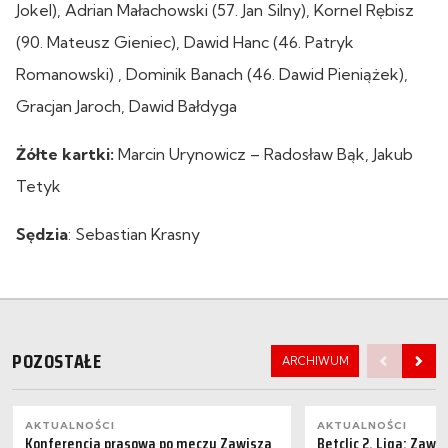
Jokel), Adrian Małachowski (57. Jan Silny), Kornel Rębisz
(90. Mateusz Gieniec), Dawid Hanc (46. Patryk
Romanowski) , Dominik Banach (46. Dawid Pieniążek),
Gracjan Jaroch, Dawid Bałdyga
Żółte kartki:
Marcin Urynowicz – Radosław Bąk, Jakub
Tetyk
Sędzia
: Sebastian Krasny
POZOSTAŁE
ARCHIWUM
AKTUALNOŚCI
AKTUALNOŚCI
Konferencja prasowa po meczu Zawisza
Betclic 2. Liga: Zaw