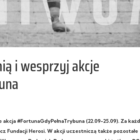
ią i wesprzyj akcje
una
zie akcja #FortunaGdyPełnaTrybuna (22.09-25.09). Za każ
ecz Fundacji Herosi. W akcji uczestniczą także pozostałe