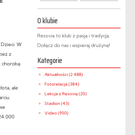
GE
O klubie
Resovia to klub z pasją i tradycją.
 Dzieci. W
Dołącz do nas i wspieraj drużynę!
ież z
Kategorie
z chorobą
Aktualności (2 488)
Fotorelacja (384)
ota, ale
Lekcja z Resovią (20)
arciu
Stadion (43)
nie
Video (950)
 24 000