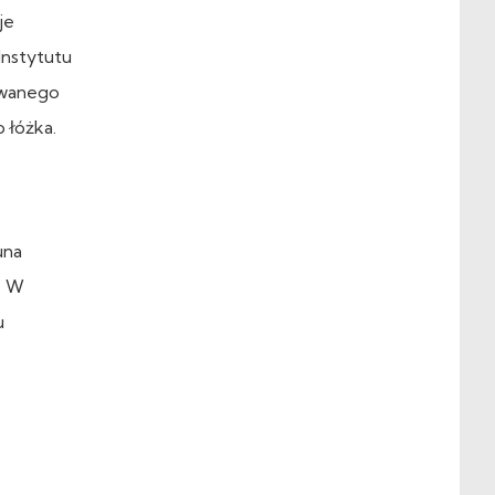
je
Instytutu
lowanego
 łóżka.
una
. W
u