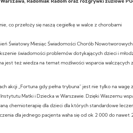
ia Warszawa, Radomiak Radom oraz rozgrywki żużlowe P
nie, co przełoży się naszą cegiełkę w walce z chorobami
rzesień Światowy Miesiąc Świadomości Chorób Nowotworowych
ększenie świadomości problemów dotykających dzieci i młodz
jest też wiedza na temat możliwości wsparcia walczących 
 akcji „Fortuna gdy pełna trybuna” jest nie tylko na wagę zł
i Instytutu Matki i Dziecka w Warszawie. Dzięki Waszemu wsp
ną chemioterapię dla dzieci dla których standardowe lecze
eczenia dla jednego pacjenta waha się od ok 2 000 do nawet