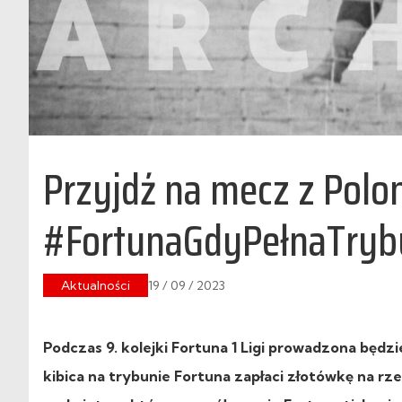
Przyjdź na mecz z Polon
#FortunaGdyPełnaTryb
Aktualności
19 / 09 / 2023
Podczas 9. kolejki Fortuna 1 Ligi prowadzona będ
kibica na trybunie Fortuna zapłaci złotówkę na rz