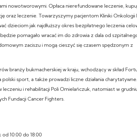
obami nowotworowymi. Opłaca nierefundowane leczenie, kupu
cję oraz leczenie. Towarzyszymy pacjentom Kliniki Onkologii 
ować dzieciom jak najdłuższy okres bezpłatnego leczenia ce
będzie pomagało wracać im do zdrowia z dala od szpitalnego
i w domowym zaciszu i mogą cieszyć się czasem spędzonym z
erów branży bukmacherskiej w kraju, wchodzący w skład Fort
polski sport, a także prowadzi liczne działania charytatywne
leczeniu i rehabilitacji Poli Omielańczuk, natomiast w grudni
h Fundacji Cancer Fighters.
k od 10:00 do 18:00