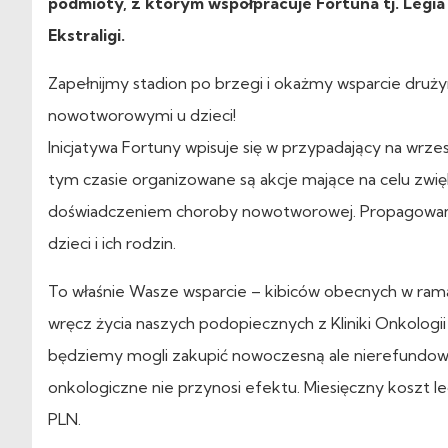
podmioty, z którym współpracuje Fortuna tj. Leg
Ekstraligi.
Zapełnijmy stadion po brzegi i okażmy wsparcie druży
nowotworowymi u dzieci!
Inicjatywa Fortuny wpisuje się w przypadający na w
tym czasie organizowane są akcje mające na celu zwi
doświadczeniem choroby nowotworowej. Propagowana 
dzieci i ich rodzin.
To właśnie Wasze wsparcie – kibiców obecnych w ramach
wręcz życia naszych podopiecznych z Kliniki Onkologi
będziemy mogli zakupić nowoczesną ale nierefundowa
onkologiczne nie przynosi efektu. Miesięczny koszt l
PLN.