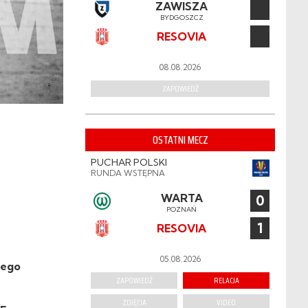
ZAWISZA
BYDGOSZCZ
RESOVIA
08.08.2026
ZAPOWIEDŹ
OSTATNI MECZ
PUCHAR POLSKI
RUNDA WSTĘPNA
WARTA
0
POZNAŃ
1
RESOVIA
05.08.2026
dego
ZAPOWIEDŹ
RELACJA
ZDJĘCIA
VIDEO