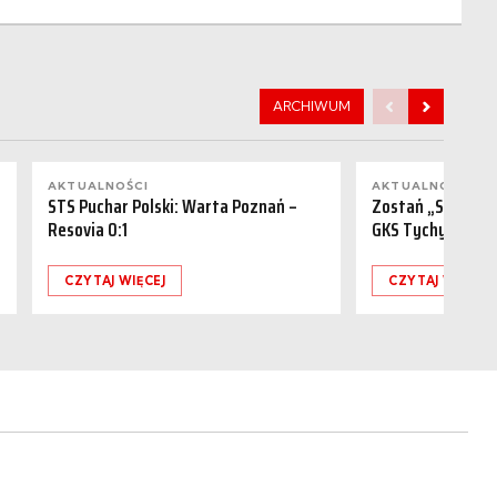
ARCHIWUM
AKTUALNOŚCI
AKTUALNOŚCI
STS Puchar Polski: Warta Poznań –
Zostań „Sponsor
Resovia 0:1
GKS Tychy (15.08
CZYTAJ WIĘCEJ
CZYTAJ WIĘCEJ