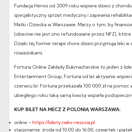
Fundacja Herosi od 2009 roku wspiera dzieci z chor
specjalistyczny sprzęt medyczny i zapewnia rehabilita
Matki i Dziecka w Warszawie. Marzy o tym, by finans
(obecnie nie jest ono refundowane przez NFZ), które 
Dzięki tej formie terapii chore dzieci przyjmują lek
rówieśnikami.
Fortuna Online Zakłady Bukmacherskie to jeden z lid
Entertainment Group. Fortuna od lat aktywnie wspiera 
czerwcu br. Fortuna przekazała 100 000 zł na pomoc w 
ubiegłego roku taką samą kwotą wsparła podopiecznyc
KUP BILET NA MECZ Z POLONIĄ WARSZAWA:
online –
https://bilety.cwks-resovia.pl
stacjonarnie: środa od 10:00 do 16:00, czwartek i piąte