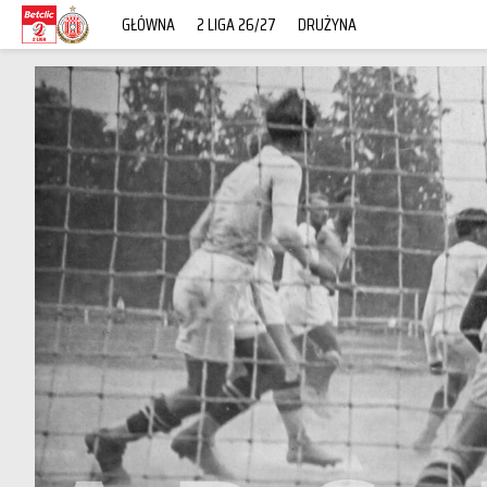
GŁÓWNA
2 LIGA 26/27
DRUŻYNA