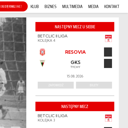
KLUB
BIZNES
MULTIMEDIA
MEDIA
KONTAKT
KUP ONLINE!
NASTĘPNY MECZ U SIEBIE
BETCLIC II LIGA
KOLEJKA 4
RESOVIA
GKS
TYCHY
15.08.2026
ZAPOWIEDŹ
BILETY
NASTĘPNY MECZ
BETCLIC II LIGA
KOLEJKA 3