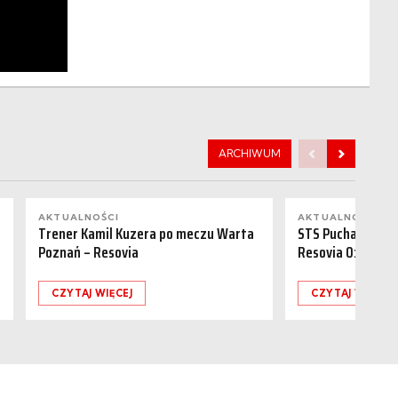
ARCHIWUM
AKTUALNOŚCI
AKTUALNOŚCI
Trener Kamil Kuzera po meczu Warta
STS Puchar Polsk
Poznań – Resovia
Resovia 0:1
CZYTAJ WIĘCEJ
CZYTAJ WIĘCEJ