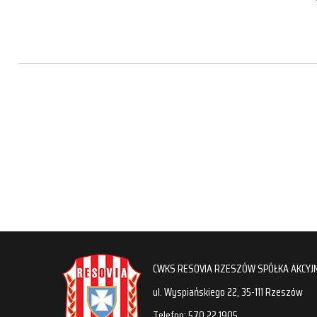
CWKS RESOVIA RZESZÓW SPÓŁKA AKCYJ
ul. Wyspiańskiego 22, 35-111 Rzeszów
Telefon: 570 22 1905