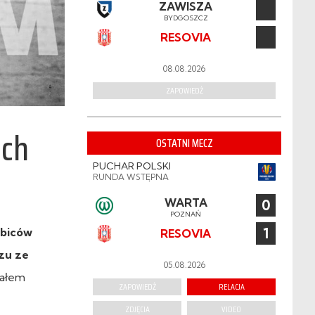
ZAWISZA
BYDGOSZCZ
RESOVIA
08.08.2026
ZAPOWIEDŹ
och
OSTATNI MECZ
PUCHAR POLSKI
RUNDA WSTĘPNA
WARTA
0
POZNAŃ
1
ibiców
RESOVIA
czu ze
05.08.2026
iałem
ZAPOWIEDŹ
RELACJA
ZDJĘCIA
VIDEO