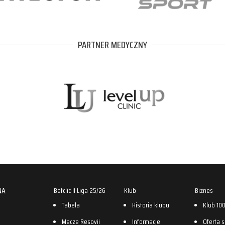
PARTNER MEDYCZNY
NA
Betclic II Liga 25/26
Klub
Biznes
Tabela
Historia klubu
Klub 10
Mecze Resovii
Informacje
Oferta 