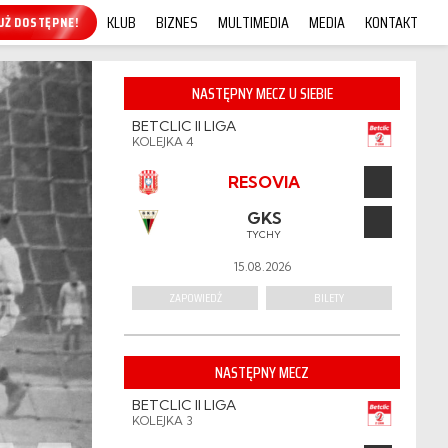
KLUB
BIZNES
MULTIMEDIA
MEDIA
KONTAKT
KUP ONLINE!
NASTĘPNY MECZ U SIEBIE
BETCLIC II LIGA
KOLEJKA 4
RESOVIA
GKS
TYCHY
15.08.2026
ZAPOWIEDŹ
BILETY
NASTĘPNY MECZ
BETCLIC II LIGA
KOLEJKA 3