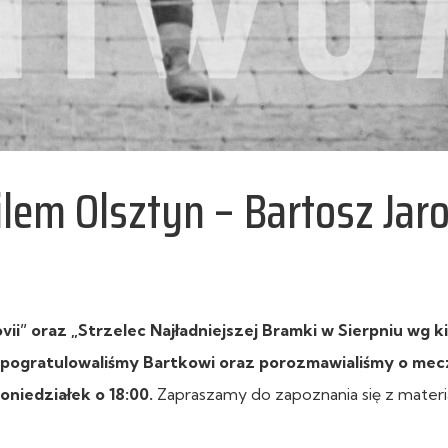
em Olsztyn – Bartosz Jar
ii” oraz „Strzelec Najładniejszej Bramki w Sierpniu wg k
ii pogratulowaliśmy Bartkowi oraz porozmawialiśmy o me
poniedziałek o
18:00
.
Zapraszamy do zapoznania się z mater