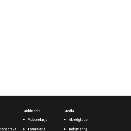
Multimedia
Media
0
Videorelacje
Akredytacje
sponsorska
Fotorelacje
Dokumenty