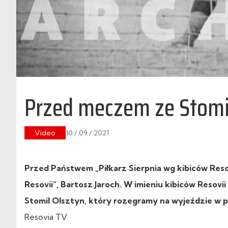
Przed meczem ze Stomil
Video
10 / 09 / 2021
Przed Państwem „Piłkarz Sierpnia wg kibiców Resov
Resovii”, Bartosz Jaroch. W imieniu kibiców Resov
Stomil Olsztyn, który rozegramy na wyjeździe w 
Resovia TV.