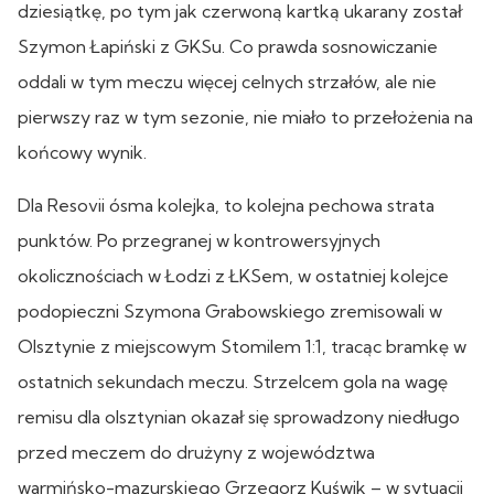
dziesiątkę, po tym jak czerwoną kartką ukarany został
Szymon Łapiński z GKSu. Co prawda sosnowiczanie
oddali w tym meczu więcej celnych strzałów, ale nie
pierwszy raz w tym sezonie, nie miało to przełożenia na
końcowy wynik.
Dla Resovii ósma kolejka, to kolejna pechowa strata
punktów. Po przegranej w kontrowersyjnych
okolicznościach w Łodzi z ŁKSem, w ostatniej kolejce
podopieczni Szymona Grabowskiego zremisowali w
Olsztynie z miejscowym Stomilem 1:1, tracąc bramkę w
ostatnich sekundach meczu. Strzelcem gola na wagę
remisu dla olsztynian okazał się sprowadzony niedługo
przed meczem do drużyny z województwa
warmińsko-mazurskiego Grzegorz Kuświk – w sytuacji