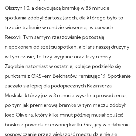
Olsztyn 1:0, a decydującą bramkę w 85 minucie
spotkania zdobył Bartosz Jaroch, dla którego było to
trzecie trafienie w rundzie wiosennej, w barwach
Resovii. Tym samym rzeszowianie pozostają
niepokonani od sześciu spotkań, a bilans naszej drużyny
w tym czasie, to trzy wygrane oraz trzy remisy.
Zagłębie natomiast w ostatniej kolejce podzieliło się
punktami z GKS-em Bełchatów, remisując 1:1. Spotkanie
zaczęło się lepiej dla podopiecznych Kazimierza
Moskala, którzy już w 3 minucie wyszli na prowadzenie,
po tym jak premierową bramkę w tym meczu zdobył
Joao Oliveira, który kilka minut później musiał opuścić
boisko z powodu czerwonej kartki. Grający w osłabieniu
sosnowiczanie przez większość meczu dzielnie się