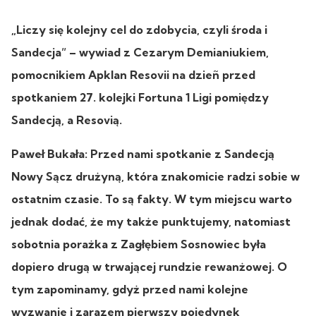
„Liczy się kolejny cel do zdobycia, czyli środa i
Sandecja” – wywiad z Cezarym Demianiukiem,
pomocnikiem Apklan Resovii na dzieñ przed
spotkaniem 27. kolejki Fortuna 1 Ligi pomiędzy
Sandecją, a Resovią.
Paweł Bukała: Przed nami spotkanie z Sandecją
Nowy Sącz drużyną, która znakomicie radzi sobie w
ostatnim czasie. To są fakty. W tym miejscu warto
jednak dodać, że my także punktujemy, natomiast
sobotnia porażka z Zagłębiem Sosnowiec była
dopiero drugą w trwającej rundzie rewanżowej. O
tym zapominamy, gdyż przed nami kolejne
wyzwanie i zarazem pierwszy pojedynek