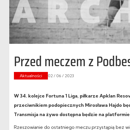
Przed meczem z Podbe
Aktualności
02 / 06 / 2023
W 34. kolejce Fortuna 1 Liga, piłkarze Apklan Reso
przeciwnikiem podopiecznych Mirosława Hajdo będz
Transmisja na żywo dostępna będzie na platformi
Rzeszowianie do ostatniego meczu przystąpią bez wi