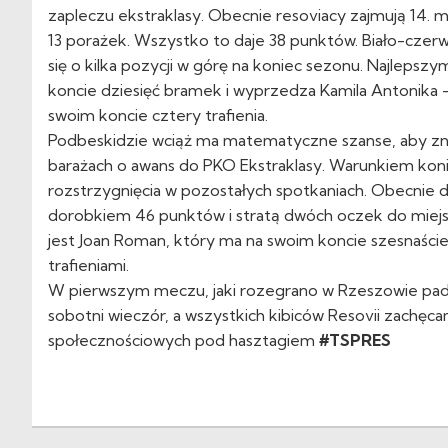
zapleczu ekstraklasy. Obecnie resoviacy zajmują 14. mie
13 porażek. Wszystko to daje 38 punktów. Biało-cze
się o kilka pozycji w górę na koniec sezonu. Najleps
koncie dziesięć bramek i wyprzedza Kamila Antonika –
swoim koncie cztery trafienia.
Podbeskidzie wciąż ma matematyczne szanse, aby zna
barażach o awans do PKO Ekstraklasy. Warunkiem kon
rozstrzygnięcia w pozostałych spotkaniach. Obecnie d
dorobkiem 46 punktów i stratą dwóch oczek do miejs
jest Joan Roman, który ma na swoim koncie szesnaście 
trafieniami.
W pierwszym meczu, jaki rozegrano w Rzeszowie padł
sobotni wieczór, a wszystkich kibiców Resovii zach
społecznościowych pod hasztagiem
#TSPRES