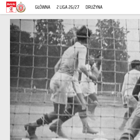
GŁÓWNA
2 LIGA 26/27
DRUŻYNA