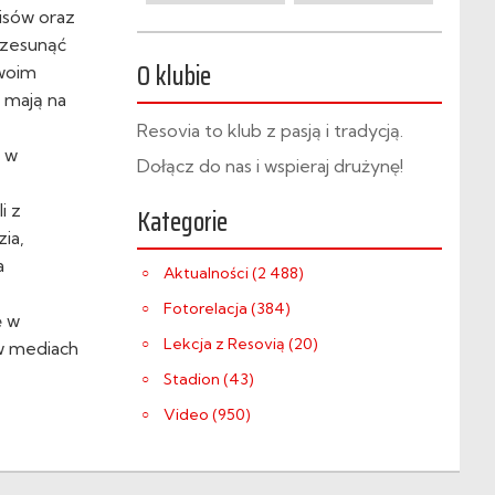
misów oraz
rzesunąć
O klubie
swoim
 mają na
Resovia to klub z pasją i tradycją.
y w
Dołącz do nas i wspieraj drużynę!
i z
Kategorie
ia,
a
Aktualności (2 488)
Fotorelacja (384)
ę w
Lekcja z Resovią (20)
w mediach
Stadion (43)
Video (950)