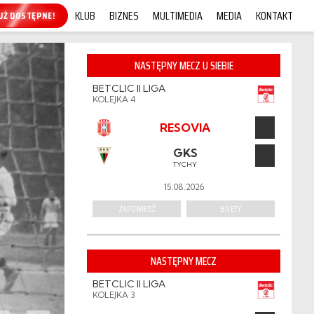
KLUB
BIZNES
MULTIMEDIA
MEDIA
KONTAKT
KUP ONLINE!
NASTĘPNY MECZ U SIEBIE
BETCLIC II LIGA
KOLEJKA 4
RESOVIA
GKS
TYCHY
15.08.2026
ZAPOWIEDŹ
BILETY
NASTĘPNY MECZ
BETCLIC II LIGA
KOLEJKA 3