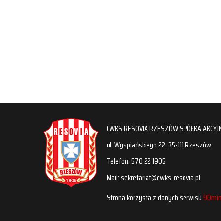
CWKS RESOVIA RZESZÓW SPÓŁKA AKCYJ
ul. Wyspiańskiego 22, 35-111 Rzeszów
Telefon: 570 22 1905
Mail: sekretariat@cwks-resovia.pl
Strona korzysta z danych serwisu
90min