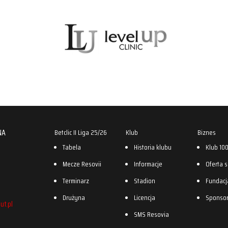
NA
Betclic II Liga 25/26
Klub
Biznes
Tabela
Historia klubu
Klub 10
Mecze Resovii
Informacje
Oferta 
Terminarz
Stadion
Fundacj
Drużyna
Licencja
Sponso
ut.pl
SMS Resovia