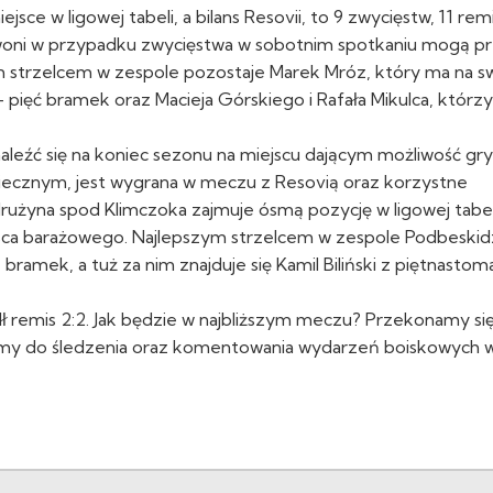
jsce w ligowej tabeli, a bilans Resovii, to 9 zwycięstw, 11 re
rwoni w przypadku zwycięstwa w sobotnim spotkaniu mogą p
zym strzelcem w zespole pozostaje Marek Mróz, który ma na 
 pięć bramek oraz Macieja Górskiego i Rafała Mikulca, którzy
leźć się na koniec sezonu na miejscu dającym możliwość gr
iecznym, jest wygrana w meczu z Resovią oraz korzystne
rużyna spod Klimczoka zajmuje ósmą pozycję w ligowej tabel
ca barażowego. Najlepszym strzelcem w zespole Podbeskidz
bramek, a tuż za nim znajduje się Kamil Biliński z piętnastom
 remis 2:2. Jak będzie w najbliższym meczu? Przekonamy si
ęcamy do śledzenia oraz komentowania wydarzeń boiskowych 