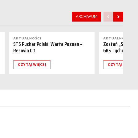
ARCHIWUM
AKTUALNOŚCI
AKTUALNOŚCI
STS Puchar Polski: Warta Poznań –
Zostań „Sponsor
Resovia 0:1
GKS Tychy (15.08
CZYTAJ WIĘCEJ
CZYTAJ WIĘCEJ