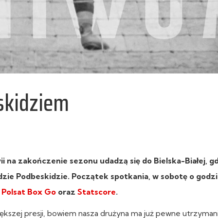
skidziem
vii na zakończenie sezonu udadzą się do Bielska-Białej, g
ie Podbeskidzie. Początek spotkania, w sobotę o godzin
e
Polsat Box Go
oraz
Statscore
.
ększej presji, bowiem nasza drużyna ma już pewne utrzyman