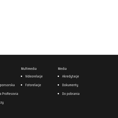
Multimedia
Media
0
Videorelacje
Akredytacje
sponsorska
Fotorelacje
Dokumenty
a ProResovia
Do pobrania
rzy