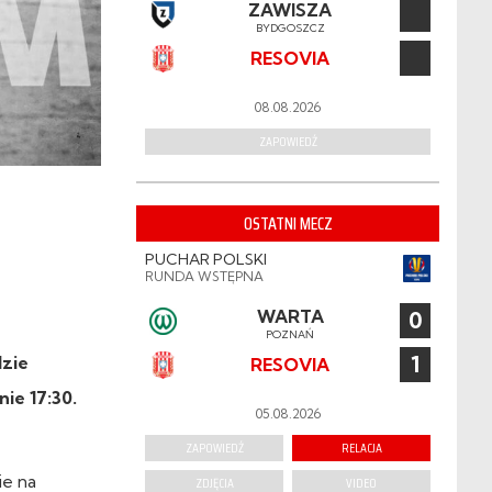
ZAWISZA
BYDGOSZCZ
RESOVIA
08.08.2026
ZAPOWIEDŹ
OSTATNI MECZ
PUCHAR POLSKI
RUNDA WSTĘPNA
WARTA
0
POZNAŃ
1
dzie
RESOVIA
ie 17:30.
05.08.2026
ZAPOWIEDŹ
RELACJA
ie na
ZDJĘCIA
VIDEO