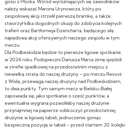
gości z Płocka. Wśród wyróżniających się zawodników
należy wskazać Marcina Urynowicza, który po
zespołowej akcji strzelił pierwszą bramkę, a także
stworzył kilka dogodnych okazji do zdobycia kolejnych
trafień oraz Bartłomieja Eizencharta, będącego siłą
napędową akcji ofensywnych naszego zespołu w tym
meczu.
Dla Podbeskidzia będzie to pierwsze ligowe spotkanie
w 2024 roku. Podopieczni Dariusza Marca zimę spędzili
w strefie spadkowej na przedostatnim miejscu z
niewielką stratą do naszej drużyny – po meczu Resovii
z Wisłą, przewagą naszej drużyny nad Podbeskidziem,
to dwa punkty. Tym samym mecz w Bielsku-Białej
zapowiada się, jako spotkanie o sześć punktów, a
ewentualna wygrana pozwoliłaby naszej drużynie
przynajmniej na papierze odskoczyć przedostatniej
drużynie w ligowej tabeli, jednoczenie goniąc
bezpieczną pozycję w tabeli – przed startem 20. kolejki