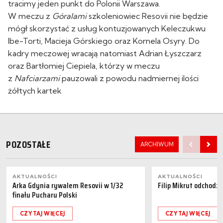
tracimy jeden punkt do Polonii Warszawa.
W meczu z
Góralami
szkoleniowiec Resovii nie będzie
mógł skorzystać z usług kontuzjowanych Keleczukwu
Ibe-Torti, Macieja Górskiego oraz Kornela Osyry. Do
kadry meczowej wracają natomiast Adrian Łyszczarz
oraz Bartłomiej Ciepiela, którzy w meczu
z
Nafciarzami
pauzowali z powodu nadmiernej ilości
żółtych kartek
POZOSTAŁE
ARCHIWUM
AKTUALNOŚCI
AKTUALNOŚCI
Arka Gdynia rywalem Resovii w 1/32
Filip Mikrut odchodzi
finału Pucharu Polski
CZYTAJ WIĘCEJ
CZYTAJ WIĘCEJ