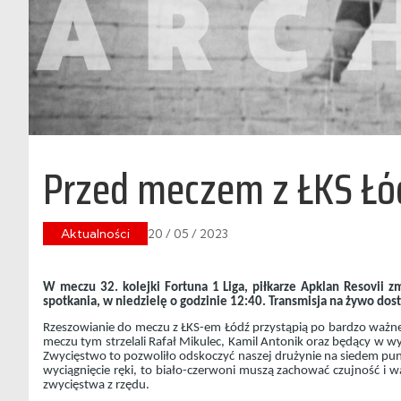
Przed meczem z ŁKS Łó
Aktualności
20 / 05 / 2023
W meczu 32. kolejki Fortuna 1 Liga, piłkarze Apklan Resovii z
spotkania, w niedzielę o godzinie 12:40. Transmisja na żywo dos
Rzeszowianie do meczu z ŁKS-em Łódź przystąpią po bardzo ważne
meczu tym strzelali Rafał Mikulec, Kamil Antonik oraz będący w wy
Zwycięstwo to pozwoliło odskoczyć naszej drużynie na siedem punk
wyciągnięcie ręki, to biało-czerwoni muszą zachować czujność i wa
zwycięstwa z rzędu.