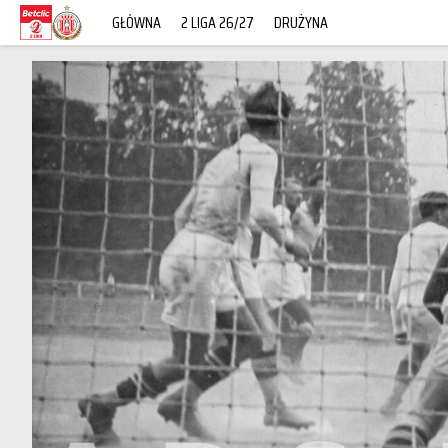
GŁÓWNA
2 LIGA 26/27
DRUŻYNA