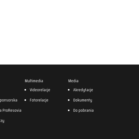
Multimedia
Media
0
Videorelacje
Akredytacje
sponsorska
Fotorelacje
Dokumenty
a ProResovia
Do pobrania
rzy