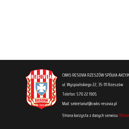
CWKS RESOVIA RZESZÓW SPÓŁKA AKCYJ
ul. Wyspiańskiego 22, 35-111 Rzeszów
Telefon: 570 22 1905
Mail: sekretariat@cwks-resovia.pl
Strona korzysta z danych serwisu
90min