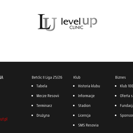
NA
Betclic II Liga 25/26
Klub
Biznes
Tabela
Historia klubu
Klub 10
Mecze Resovii
Informacje
Oferta 
Terminarz
Stadion
Fundacj
Drużyna
Licencja
Sponso
ut.pl
SMS Resovia