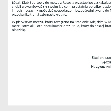
Łódzki Klub Sportowy do meczu z Resovią przystąpi po zaskakujące
chcieli zrewanżować się swoim kibicom za ostatnią porażkę, a 
innych meczach – może dać gospodarzom bezpośredni awans do PKO E
przeciwnika trafiał czternastokrotnie.
W pierwszym meczu, który rozegrano na Stadionie Miejskim w Rze
meczu strzelali Piotr Janczukowicz oraz Pirulo, który do naszej br
niedzielę.
Stadion:
Stad
Sędzia
Na żywo:
Pol