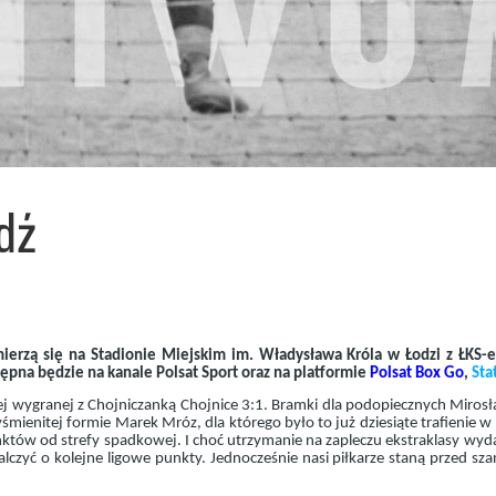
dź
mierzą się na Stadionie Miejskim im. Władysława Króla w Łodzi z ŁKS-
tępna będzie na kanale Polsat Sport oraz na platformie
Polsat Box Go
,
Sta
j wygranej z Chojniczanką Chojnice 3:1. Bramki dla podopiecznych Miros
śmienitej formie Marek Mróz, dla którego było to już dziesiąte trafienie w
tów od strefy spadkowej. I choć utrzymanie na zapleczu ekstraklasy wyda
lczyć o kolejne ligowe punkty. Jednocześnie nasi piłkarze staną przed sza