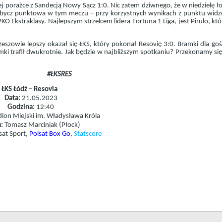
j porażce z Sandecją Nowy Sącz 1:0. Nic zatem dziwnego, że w niedzielę ł
zdobycz punktowa w tym meczu – przy korzystnych wynikach z punktu widz
kstraklasy. Najlepszym strzelcem lidera Fortuna 1 Liga, jest Pirulo, kt
szowie lepszy okazał się ŁKS, który pokonał Resovię 3:0. Bramki dla go
amki trafił dwukrotnie. Jak będzie w najbliższym spotkaniu? Przekonamy się
#
ŁKSRES
ŁKS Łódź – Resovia
Data:
21.05.2023
Godzina:
12:40
ion Miejski im. Władysława Króla
:
Tomasz Marciniak (Płock)
sat Sport,
Polsat Box Go
,
Statscore