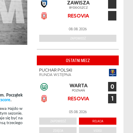
ZAWISZA
BYDGOSZCZ
RESOVIA
08.08.2026
ZAPOWIEDŹ
OSTATNI MECZ
PUCHAR POLSKI
RUNDA WSTĘPNA
WARTA
0
POZNAŃ
em. Początek
1
RESOVIA
tscore
.
ława Hajdo w
05.08.2026
 tym sezonie.
je się być na
ZAPOWIEDŹ
RELACJA
nsą trzeciego
ZDJĘCIA
VIDEO