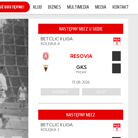
KLUB
BIZNES
MULTIMEDIA
MEDIA
KONTAKT
KUP ONLINE!
NASTĘPNY MECZ U SIEBIE
BETCLIC II LIGA
KOLEJKA 4
RESOVIA
GKS
TYCHY
15.08.2026
ZAPOWIEDŹ
BILETY
NASTĘPNY MECZ
BETCLIC II LIGA
KOLEJKA 3