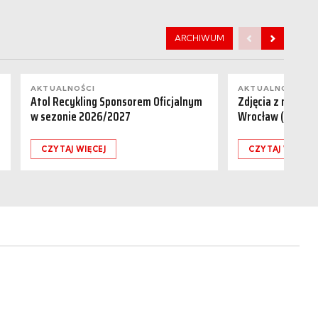
ARCHIWUM
AKTUALNOŚCI
AKTUALNOŚCI
Atol Recykling Sponsorem Oficjalnym
Zdjęcia z meczu R
w sezonie 2026/2027
Wrocław (01.08.
CZYTAJ WIĘCEJ
CZYTAJ WIĘCEJ