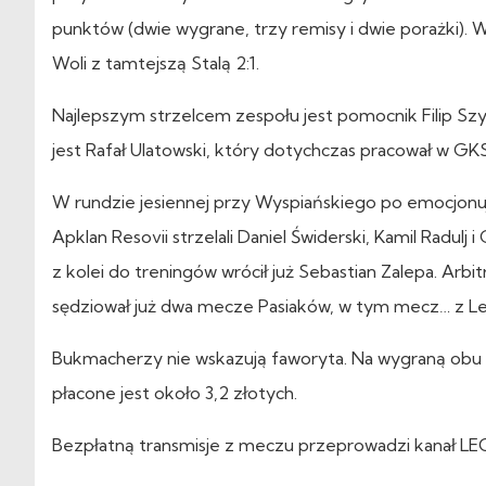
punktów (dwie wygrane, trzy remisy i dwie porażki). 
Woli z tamtejszą Stalą 2:1.
Najlepszym strzelcem zespołu jest pomocnik Filip S
jest Rafał Ulatowski, który dotychczas pracował w GKS
W rundzie jesiennej przy Wyspiańskiego po emocjonu
Apklan Resovii strzelali Daniel Świderski, Kamil Radu
z kolei do treningów wrócił już Sebastian Zalepa. Ar
sędziował już dwa mecze Pasiaków, w tym mecz… z Le
Bukmacherzy nie wskazują faworyta. Na wygraną obu dr
płacone jest około 3,2 złotych.
Bezpłatną transmisje z meczu przeprowadzi kanał LEC