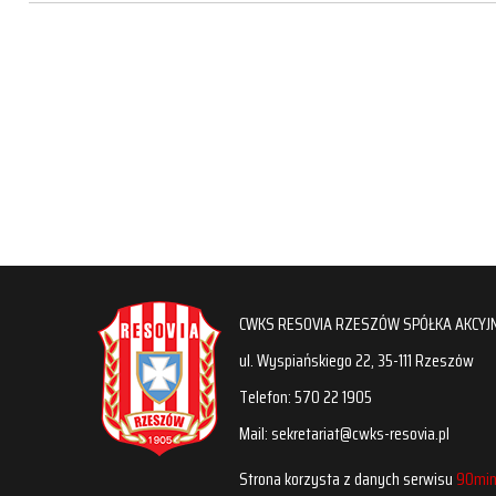
CWKS RESOVIA RZESZÓW SPÓŁKA AKCYJ
ul. Wyspiańskiego 22, 35-111 Rzeszów
Telefon: 570 22 1905
Mail: sekretariat@cwks-resovia.pl
Strona korzysta z danych serwisu
90min