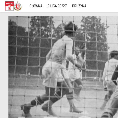
GŁÓWNA
2 LIGA 26/27
DRUŻYNA