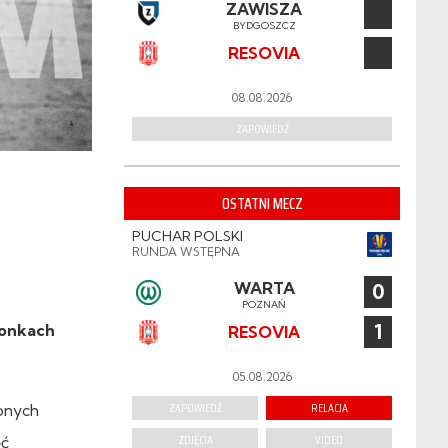
ZAWISZA
BYDGOSZCZ
RESOVIA
08.08.2026
ZAPOWIEDŹ
OSTATNI MECZ
PUCHAR POLSKI
RUNDA WSTĘPNA
WARTA
0
POZNAŃ
1
ronkach
RESOVIA
05.08.2026
ZAPOWIEDŹ
RELACJA
lonych
ZDJĘCIA
VIDEO
ęć