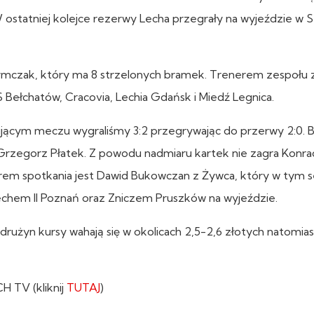
W ostatniej kolejce rezerwy Lecha przegrały na wyjeździe w S
zymczak, który ma 8 strzelonych bramek. Trenerem zespołu 
 Bełchatów, Cracovia, Lechia Gdańsk i Miedź Legnica.
jącym meczu wygraliśmy 3:2 przegrywając do przerwy 2:0. B
lj i Grzegorz Płatek. Z powodu nadmiaru kartek nie zagra Kon
bitrem spotkania jest Dawid Bukowczan z Żywca, który w tym 
chem II Poznań oraz Zniczem Pruszków na wyjeździe.
użyn kursy wahają się w okolicach 2,5-2,6 złotych natomias
H TV (kliknij
TUTAJ
)