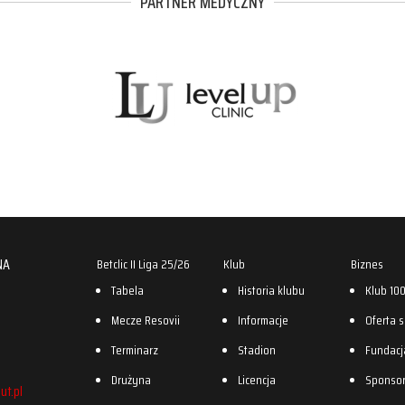
PARTNER MEDYCZNY
NA
Betclic II Liga 25/26
Klub
Biznes
Tabela
Historia klubu
Klub 10
Mecze Resovii
Informacje
Oferta 
Terminarz
Stadion
Fundacj
Drużyna
Licencja
Sponso
ut.pl