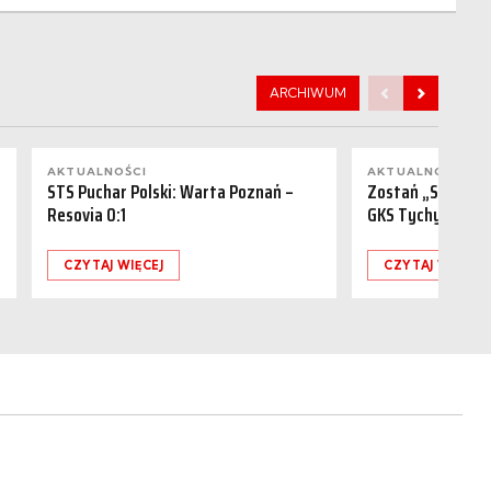
ARCHIWUM
AKTUALNOŚCI
AKTUALNOŚCI
STS Puchar Polski: Warta Poznań –
Zostań „Sponsor
Resovia 0:1
GKS Tychy (15.08
CZYTAJ WIĘCEJ
CZYTAJ WIĘCEJ