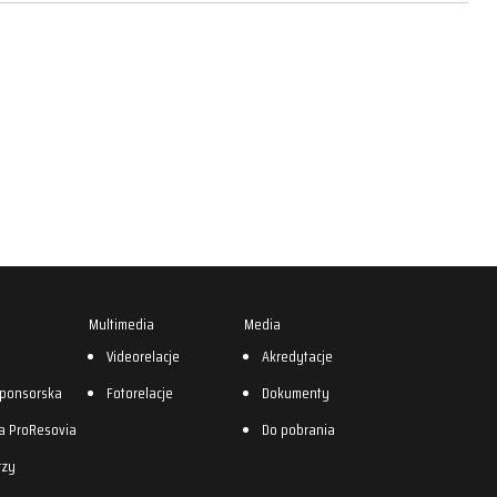
Multimedia
Media
0
Videorelacje
Akredytacje
sponsorska
Fotorelacje
Dokumenty
a ProResovia
Do pobrania
rzy