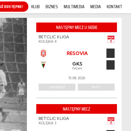
KLUB
BIZNES
MULTIMEDIA
MEDIA
KONTAKT
KUP ONLINE!
NASTĘPNY MECZ U SIEBIE
BETCLIC II LIGA
KOLEJKA 4
RESOVIA
GKS
TYCHY
15.08.2026
ZAPOWIEDŹ
BILETY
NASTĘPNY MECZ
BETCLIC II LIGA
KOLEJKA 3