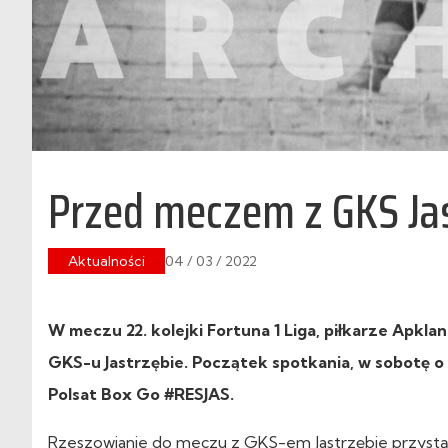
Przed meczem z GKS Ja
Aktualności
04 / 03 / 2022
W meczu 22. kolejki Fortuna 1 Liga, piłkarze Apkla
GKS-u Jastrzębie. Początek spotkania, w sobotę o 
Polsat Box Go #RESJAS.
Rzeszowianie do meczu z GKS-em Jastrzębie przystąpią