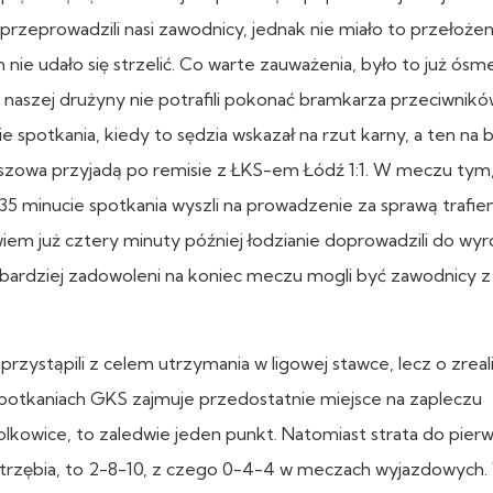
zeprowadzili nasi zawodnicy, jednak nie miało to przełożen
ie udało się strzelić. Co warte zauważenia, było to już ósm
naszej drużyny nie potrafili pokonać bramkarza przeciwnikó
 spotkania, kiedy to sędzia wskazał na rzut karny, a ten na
zeszowa przyjadą po remisie z ŁKS-em Łódź 1:1. W meczu tym,
 35 minucie spotkania wyszli na prowadzenie za sprawą trafien
iem już cztery minuty później łodzianie doprowadzili do wyr
 że bardziej zadowoleni na koniec meczu mogli być zawodnicy
rzystąpili z celem utrzymania w ligowej stawce, lecz o zrea
potkaniach GKS zajmuje przedostatnie miejsce na zapleczu
olkowice, to zaledwie jeden punkt. Natomiast strata do pie
astrzębia, to 2-8-10, z czego 0-4-4 w meczach wyjazdowych.