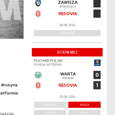
ZAWISZA
BYDGOSZCZ
RESOVIA
08.08.2026
ZAPOWIEDŹ
OSTATNI MECZ
PUCHAR POLSKI
RUNDA WSTĘPNA
WARTA
0
POZNAŃ
1
z drużyną
RESOVIA
latformie
05.08.2026
ZAPOWIEDŹ
RELACJA
ZDJĘCIA
VIDEO
Puszczą