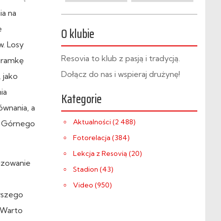
ia na
e
O klubie
w. Losy
Resovia to klub z pasją i tradycją.
 bramkę
Dołącz do nas i wspieraj drużynę!
 jako
ia
Kategorie
ównania, a
Aktualności (2 488)
 z Górnego
Fotorelacja (384)
Lekcja z Resovią (20)
lizowanie
Stadion (43)
Video (950)
rwszego
 Warto