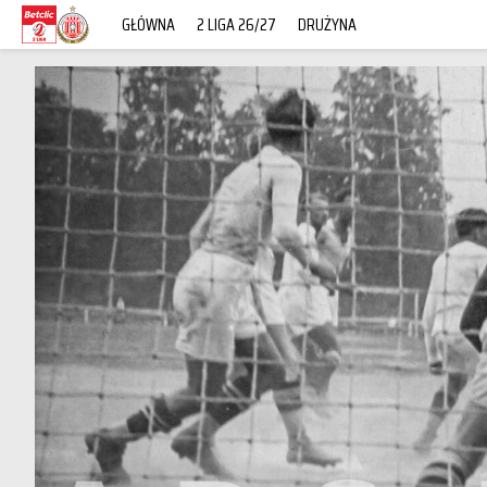
GŁÓWNA
2 LIGA 26/27
DRUŻYNA