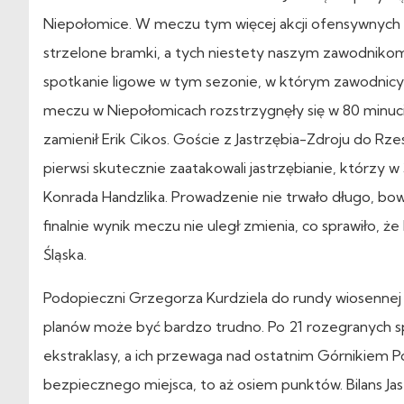
Niepołomice. W meczu tym więcej akcji ofensywnych pr
strzelone bramki, a tych niestety naszym zawodnikom n
spotkanie ligowe w tym sezonie, w którym zawodnicy 
meczu w Niepołomicach rozstrzygnęły się w 80 minucie
zamienił Erik Cikos. Goście z Jastrzębia-Zdroju do R
pierwsi skutecznie zaatakowali jastrzębianie, którzy w
Konrada Handzlika. Prowadzenie nie trwało długo, bow
finalnie wynik meczu nie uległ zmienia, co sprawiło,
Śląska.
Podopieczni Grzegorza Kurdziela do rundy wiosennej p
planów może być bardzo trudno. Po 21 rozegranych s
ekstraklasy, a ich przewaga nad ostatnim Górnikiem P
bezpiecznego miejsca, to aż osiem punktów. Bilans J