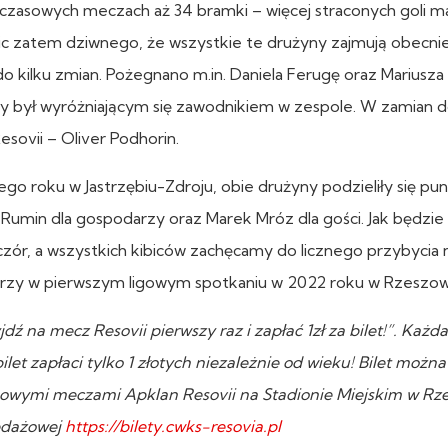
ychczasowych meczach aż 34 bramki – więcej straconych goli m
ic zatem dziwnego, że wszystkie te drużyny zajmują obecnie
 kilku zmian. Pożegnano m.in. Daniela Ferugę oraz Mariusza
tóry był wyróżniającym się zawodnikiem w zespole. W zamian 
Resovii – Oliver Podhorin.
go roku w Jastrzębiu-Zdroju, obie drużyny podzieliły się pu
el Rumin dla gospodarzy oraz Marek Mróz dla gości. Jak będzie
zór, a wszystkich kibiców zachęcamy do licznego przybycia 
łkarzy w pierwszym ligowym spotkaniu w 2022 roku w Rzeszow
 na mecz Resovii pierwszy raz i zapłać 1zł za bilet!”. Każda
ilet zapłaci tylko 1 złotych niezależnie od wieku! Bilet możn
owymi meczami Apklan Resovii na Stadionie Miejskim w Rz
zedażowej
https://bilety.cwks-resovia.pl