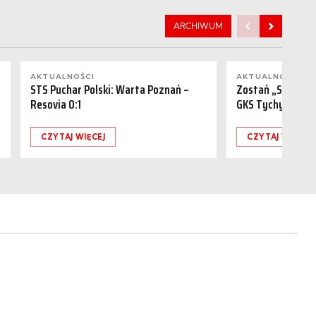
ARCHIWUM
AKTUALNOŚCI
AKTUALNOŚCI
STS Puchar Polski: Warta Poznań –
Zostań „Sponsor
Resovia 0:1
GKS Tychy (15.08
CZYTAJ WIĘCEJ
CZYTAJ WIĘCEJ