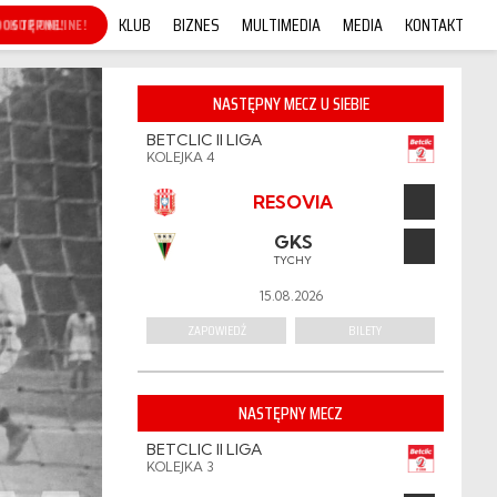
KLUB
BIZNES
MULTIMEDIA
MEDIA
KONTAKT
KUP ONLINE!
NASTĘPNY MECZ U SIEBIE
BETCLIC II LIGA
KOLEJKA 4
RESOVIA
GKS
TYCHY
15.08.2026
ZAPOWIEDŹ
BILETY
NASTĘPNY MECZ
BETCLIC II LIGA
KOLEJKA 3