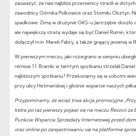
zauważyć, że nasi najbliżsi przeciwnicy stracili w dot
zawodnicy Górnika Polkowice oraz Stomilu Olsztyn. N
spadkowe. Zimą w drużynie GKS-u Jastrzębie doszło do
ale największą stratą wydaje się być Daniel Rumin, k
dołączył m.in. Marek Fabry, a także grający jesienią w 
W pierwszym meczu, jaki rozegrano w sierpniu ubiegłe
remisie 1:1. Bramki w tamtym spotkaniu strzelali Dani
najbliższym spotkaniu? Przekonamy się w sobotni wiec
przy ulicy Hetmańskiej i głośnie wsparcie naszych pi
Przypominamy, że wciąż trwa akcja promocyjna „Przyjdź
która po raz pierwszy pojawi się na meczu Resovii za b
Punkcie Wsparcia Sprzedaży Internetowej przed dom
oraz online po zarejestrowaniu się na platformie spr