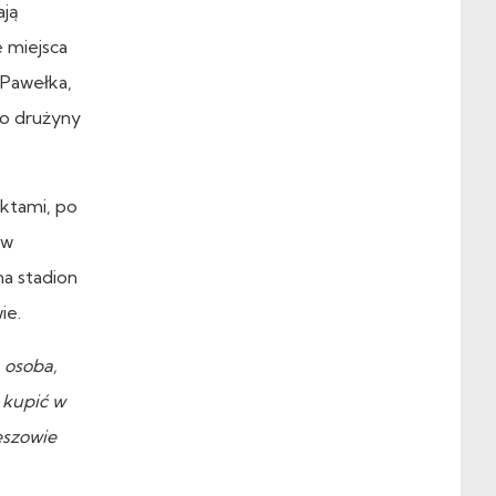
ają
 miejsca
 Pawełka,
do drużyny
nktami, po
 w
na stadion
ie.
 osoba,
a kupić w
eszowie