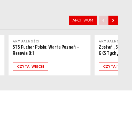
ARCHIWUM
AKTUALNOŚCI
AKTUALNOŚCI
STS Puchar Polski: Warta Poznań –
Zostań „Sponsor
Resovia 0:1
GKS Tychy (15.08
CZYTAJ WIĘCEJ
CZYTAJ WIĘCEJ