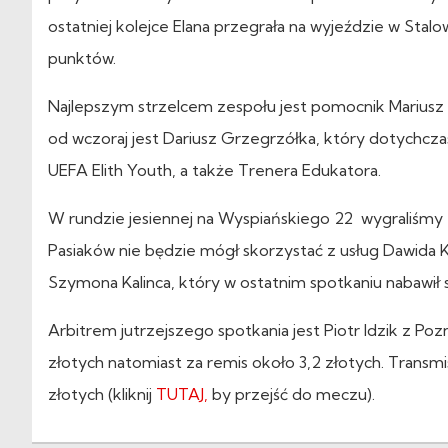
ostatniej kolejce Elana przegrała na wyjeździe w Stalowe
punktów.
Najlepszym strzelcem zespołu jest pomocnik Mariusz
od wczoraj jest Dariusz Grzegrzółka, który dotychczas 
UEFA Elith Youth, a także Trenera Edukatora.
W rundzie jesiennej na Wyspiańskiego 22 wygraliśmy 2:1
Pasiaków nie będzie mógł skorzystać z usług Dawida 
Szymona Kalinca, który w ostatnim spotkaniu nabawił si
Arbitrem jutrzejszego spotkania jest Piotr Idzik z Poz
złotych natomiast za remis około 3,2 złotych. Trans
złotych (kliknij
TUTAJ,
by przejść do meczu).