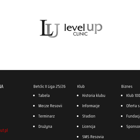
NA
Betclic II Liga 25/26
Klub
Biznes
Tabela
Historia klubu
Klub 10
Mecze Resovii
Informacje
Oferta 
Terminarz
Stadion
Fundacj
Drużyna
Licencja
Sponso
ut.pl
SMS Resovia