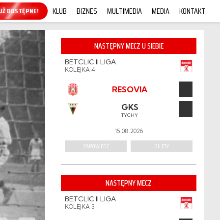
KLUB
BIZNES
MULTIMEDIA
MEDIA
KONTAKT
KUP ONLINE!
NASTĘPNY MECZ U SIEBIE
BETCLIC II LIGA
KOLEJKA 4
RESOVIA
GKS
TYCHY
15.08.2026
ZAPOWIEDŹ
BILETY
NASTĘPNY MECZ
BETCLIC II LIGA
KOLEJKA 3