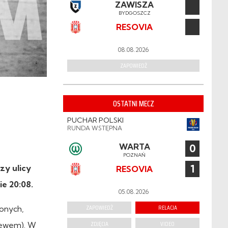
ZAWISZA
BYDGOSZCZ
RESOVIA
08.08.2026
ZAPOWIEDŹ
OSTATNI MECZ
PUCHAR POLSKI
RUNDA WSTĘPNA
WARTA
0
POZNAŃ
1
zy ulicy
RESOVIA
ie 20:08.
05.08.2026
ZAPOWIEDŹ
RELACJA
lonych,
ZDJĘCIA
VIDEO
dzewem). W