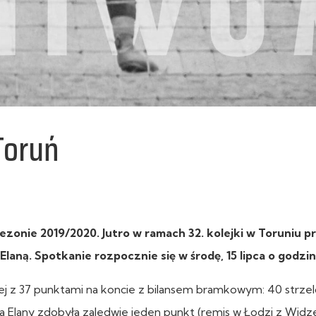
Toruń
 sezonie 2019/2020. Jutro w ramach 32. kolejki w Toruniu pr
aną. Spotkanie rozpocznie się w środę, 15 lipca o godzin
owej z 37 punktami na koncie z bilansem bramkowym: 40 strze
na Elany zdobyła zaledwie jeden punkt (remis w Łodzi z Wi