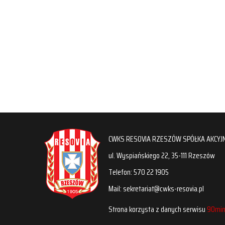
CWKS RESOVIA RZESZÓW SPÓŁKA AKCYJ
ul. Wyspiańskiego 22, 35-111 Rzeszów
Telefon: 570 22 1905
Mail: sekretariat@cwks-resovia.pl
Strona korzysta z danych serwisu
90min