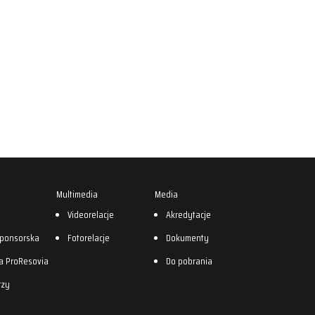
Multimedia
Media
0
Videorelacje
Akredytacje
sponsorska
Fotorelacje
Dokumenty
a ProResovia
Do pobrania
rzy