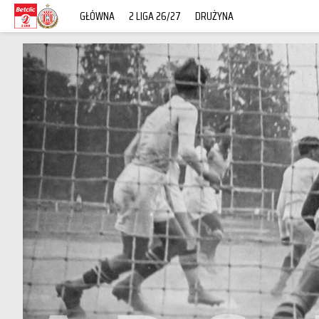
GŁÓWNA
2 LIGA 26/27
DRUŻYNA