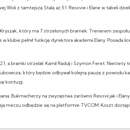
j Woli z tamtejszą Stalą aż 5:1. Resovie i Elane w tabeli dzieli
 Kryszak, który ma 7 strzelonych bramek. Trenerem zespołu
w klubie pełnił funkcję dyrektora akademii Elany. Posiada lic
, a bramki strzelali: Kamil Radulj i Szymon Feret. Niestety 
Kubowicza, który będzie odbywał kolejną pauzę z powodu ka
ę kontuzji.
nania. Bukmacherzy na zwycięstwa zarówno Resovii jak i Elany
misja meczu odbędzie się na platformie TVCOM. Koszt dostęp