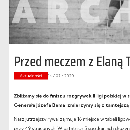
Przed meczem z Elaną 
Aktualności
14 / 07 / 2020
Zbliżamy się do finiszu rozgrywek II ligi polskiej w
Generała Józefa Bema zmierzymy się z tamtejszą El
Nasz jutrzejszy rywal zajmuje 16 miejsce w tabeli lig
przy 49 straconych. W ostatnich 5 spotkaniach druży