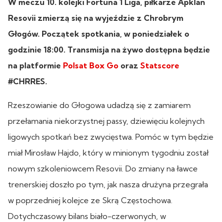
W meczu 10. kolejki Fortuna 1 Liga, piłkarze Apklan
Resovii zmierzą się na wyjeździe z Chrobrym
Głogów. Początek spotkania, w poniedziałek o
godzinie 18:00. Transmisja na żywo dostępna będzie
na platformie
Polsat Box Go
oraz
Statscore
#CHRRES.
Rzeszowianie do Głogowa udadzą się z zamiarem
przełamania niekorzystnej passy, dziewięciu kolejnych
ligowych spotkań bez zwycięstwa. Pomóc w tym będzie
miał Mirosław Hajdo, który w minionym tygodniu został
nowym szkoleniowcem Resovii. Do zmiany na ławce
trenerskiej doszło po tym, jak nasza drużyna przegrała
w poprzedniej kolejce ze Skrą Częstochowa.
Dotychczasowy bilans biało-czerwonych, w