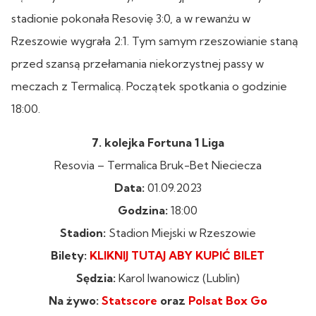
stadionie pokonała Resovię 3:0, a w rewanżu w
Rzeszowie wygrała 2:1. Tym samym rzeszowianie staną
przed szansą przełamania niekorzystnej passy w
meczach z Termalicą. Początek spotkania o godzinie
18:00.
7. kolejka Fortuna 1 Liga
Resovia – Termalica Bruk-Bet Nieciecza
Data:
01.09.2023
Godzina:
18:00
Stadion:
Stadion Miejski w Rzeszowie
Bilety:
KLIKNIJ TUTAJ ABY KUPIĆ BILET
Sędzia:
Karol Iwanowicz (Lublin)
Na żywo:
Statscore
oraz
Polsat Box Go