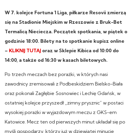
W 7. kolejce Fortuna 1 Liga, piłkarze Resovii zmierzą
się na Stadionie Miejskim w Rzeszowie z Bruk-Bet
Termalicą Nieciecza. Początek spotkania, w piątek o
godzinie 18:00. Bilety na to spotkanie kupisz online
–
KLIKNIJ TUTAJ
oraz w Sklepie Kibica od 10:00 do
14:00, a także od 16:30 w kasach biletowych.
Po trzech meczach bez porażki, w których nasi
zawodnicy zremisowali z Podbeskidziem Bielsko-Biała
oraz pokonali Zagłębie Sosnowiec i Lechię Gdańsk, w
ostatniej kolejce przyszedł „zimny prysznic” w postaci
wysokiej porażki w wyjazdowym meczu z GKS-em
Katowice. Mecz ten od pierwszych minut układał się po
myśli gospodarzy, którzy już w dziewiątej minucie