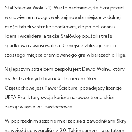
Stal Stalowa Wola 2:1). Warto nadmienić, że Skra przed
wznowieniem rozgrywek zajmowała miejsce w dolnej
części tabeli w strefie spadkowej, ale po pokonaniu
lidera i wicelidera, a także Stalówkę opuścili strefę
spadkową i awansowali na 10 miejsce zbliżając się do
szóstego miejsca premiowanego grą w barażach o I ligę.
Najlepszym strzelcem zespołu jest Dawid Wolny, który
ma 6 strzelonych bramek. Trenerem Skry
Częstochowa jest Paweł Ściebura, posiadający licencje
UEFA Pro, który swoją karierę na ławce trenerskiej
zaczął właśnie w Częstochowie.
W poprzednim sezonie mierząc się z zawodnikami Skry
na wyjeździe wygraliśmy 2:0. Takim samym rezultatem