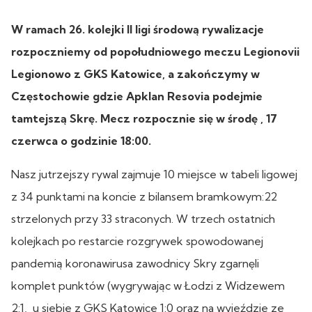
W ramach 26. kolejki II ligi środową rywalizacje
rozpoczniemy od popołudniowego meczu Legionovii
Legionowo z GKS Katowice, a zakończymy w
Częstochowie gdzie Apklan Resovia podejmie
tamtejszą Skrę. Mecz rozpocznie się w środę , 17
czerwca o godzinie 18:00.
Nasz jutrzejszy rywal zajmuje 10 miejsce w tabeli ligowej
z 34 punktami na koncie z bilansem bramkowym:22
strzelonych przy 33 straconych. W trzech ostatnich
kolejkach po restarcie rozgrywek spowodowanej
pandemią koronawirusa zawodnicy Skry zgarnęli
komplet punktów (wygrywając w Łodzi z Widzewem
2:1, u siebie z GKS Katowice 1:0 oraz na wyjeździe ze