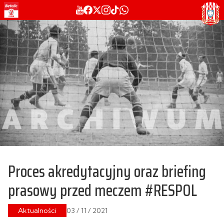
Proces akredytacyjny oraz briefing
prasowy przed meczem #RESPOL
Aktualności
03 / 11 / 2021