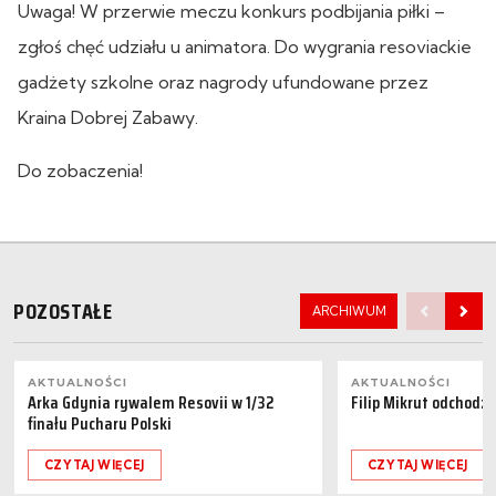
Uwaga! W przerwie meczu konkurs podbijania piłki –
zgłoś chęć udziału u animatora. Do wygrania resoviackie
gadżety szkolne oraz nagrody ufundowane przez
Kraina Dobrej Zabawy.
Do zobaczenia!
POZOSTAŁE
ARCHIWUM
AKTUALNOŚCI
AKTUALNOŚCI
Arka Gdynia rywalem Resovii w 1/32
Filip Mikrut odchodzi
finału Pucharu Polski
CZYTAJ WIĘCEJ
CZYTAJ WIĘCEJ