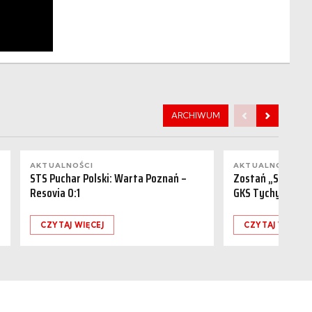
ARCHIWUM
AKTUALNOŚCI
AKTUALNOŚCI
STS Puchar Polski: Warta Poznań –
Zostań „Sponsor
Resovia 0:1
GKS Tychy (15.08
CZYTAJ WIĘCEJ
CZYTAJ WIĘCEJ