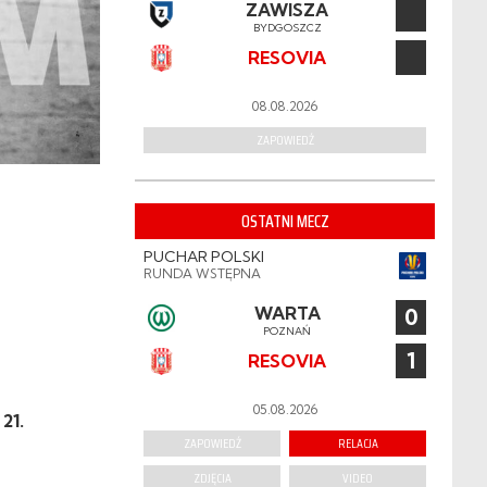
ZAWISZA
BYDGOSZCZ
RESOVIA
08.08.2026
ZAPOWIEDŹ
OSTATNI MECZ
PUCHAR POLSKI
RUNDA WSTĘPNA
WARTA
0
POZNAŃ
1
RESOVIA
05.08.2026
21.
ZAPOWIEDŹ
RELACJA
ZDJĘCIA
VIDEO