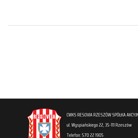
CWKS RESOVIA RZESZÓW SPÓŁKA AKCYJ
ul. Wyspiańskiego 22, 35-111 Rzeszów
Telefon: 570 22 1905