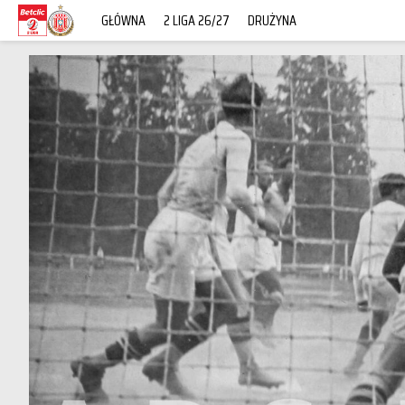
GŁÓWNA
2 LIGA 26/27
DRUŻYNA