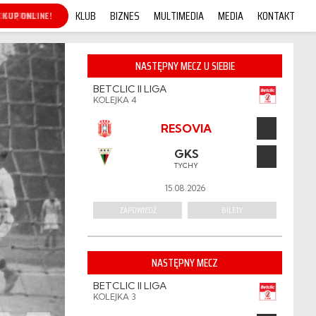
KLUB
BIZNES
MULTIMEDIA
MEDIA
KONTAKT
KUP ONLINE!
NASTĘPNY MECZ U SIEBIE
BETCLIC II LIGA
KOLEJKA 4
RESOVIA
GKS
TYCHY
15.08.2026
ZAPOWIEDŹ
BILETY
NASTĘPNY MECZ
BETCLIC II LIGA
KOLEJKA 3