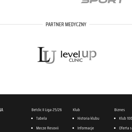
PARTNER MEDYCZNY
NA
Betclic II Liga 25/26
Klub
Biznes
Tabela
Historia klubu
Klub 10
Mecze Resovii
Informacje
Oferta 