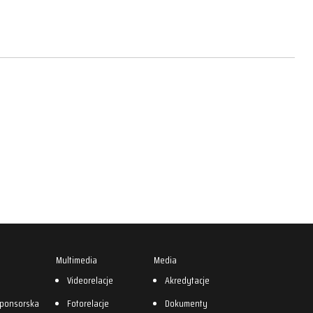
Multimedia
Media
0
Videorelacje
Akredytacje
sponsorska
Fotorelacje
Dokumenty