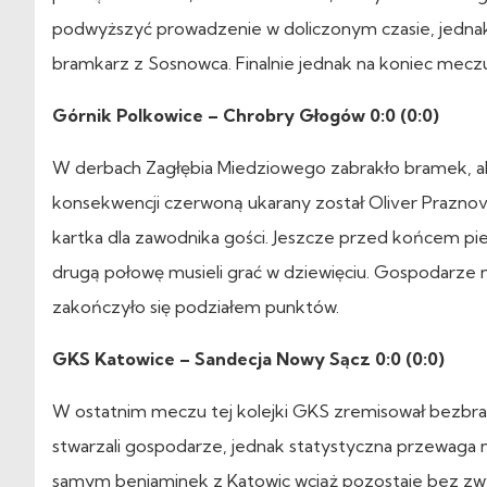
podwyższyć prowadzenie w doliczonym czasie, jednak 
bramkarz z Sosnowca. Finalnie jednak na koniec meczu
Górnik Polkowice – Chrobry Głogów 0:0 (0:0)
W derbach Zagłębia Miedziowego zabrakło bramek, ale 
konsekwencji czerwoną ukarany został Oliver Praznovs
kartka dla zawodnika gości. Jeszcze przed końcem pier
drugą połowę musieli grać w dziewięciu. Gospodarze ni
zakończyło się podziałem punktów.
GKS Katowice – Sandecja Nowy Sącz 0:0 (0:0)
W ostatnim meczu tej kolejki GKS zremisował bezbr
stwarzali gospodarze, jednak statystyczna przewaga 
samym beniaminek z Katowic wciąż pozostaje bez zwy