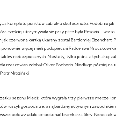
ycia kompletu punktów zabrakło skuteczności. Podobnie jak
ra częściej utrzymywała się przy piłce była Resovia – warto
 jak czerwoną kartką ukarany został Bartłomiej Eizenchart. 
h ponownie więcej mieli podopieczni Radosława Mroczkowskie
taków niebezpiecznych. Niestety, tylko jedna z tych akcji z
a rzeszowian zdobył Oliver Podhorin. Niedługo później na tr
Piotr Mroziński.
ątku sezonu Miedź, która wygrała trzy pierwsze mecze i p
ów ruszyli gospodarze, a najbardziej aktywnym zawodnikie
wszej połowy udało się pokonać bramkarza Skry. Nieoczeki