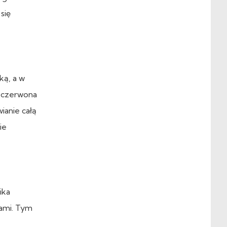
się
ką, a w
a czerwona
ianie całą
ie
ika
kami. Tym