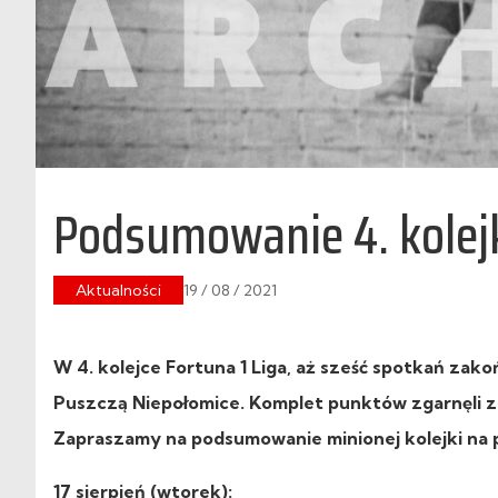
Podsumowanie 4. kolejk
Aktualności
19 / 08 / 2021
W 4. kolejce Fortuna 1 Liga, aż sześć spotkań zak
Puszczą Niepołomice. Komplet punktów zgarnęli z
Zapraszamy na podsumowanie minionej kolejki na 
17 sierpień (wtorek):