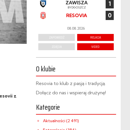
ZAWISZA
1
BYDGOSZCZ
0
RESOVIA
08.08.2026
ZAPOWIEDŹ
RELACJA
ZDJĘCIA
VIDEO
O klubie
Resovia to klub z pasją i tradycją.
Dołącz do nas i wspieraj drużynę!
esovii z
Kategorie
Aktualności (2 491)