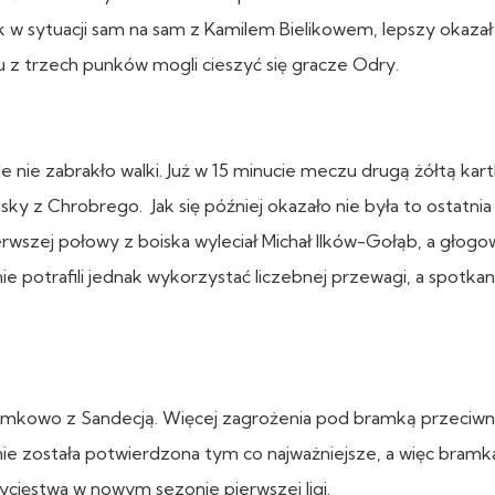
w sytuacji sam na sam z Kamilem Bielikowem, lepszy okazał 
 z trzech punków mogli cieszyć się gracze Odry.
nie zabrakło walki. Już w 15 minucie meczu drugą żółtą kart
ky z Chrobrego. Jak się później okazało nie była to ostatni
wszej połowy z boiska wyleciał Michał Ilków-Gołąb, a głogow
e potrafili jednak wykorzystać liczebnej przewagi, a spotkan
amkowo z Sandecją. Więcej zagrożenia pod bramką przeciwn
nie została potwierdzona tym co najważniejsze, a więc bram
cięstwa w nowym sezonie pierwszej ligi.