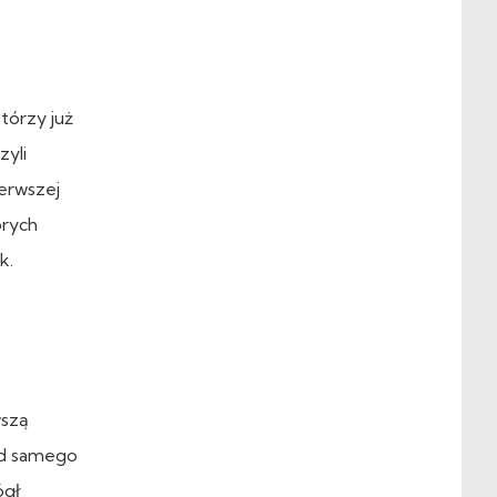
tórzy już
zyli
ierwszej
órych
k.
wszą
od samego
ógł