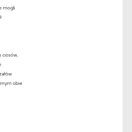
e mogli
ł
 ciosów,
i
rzałów
 samym obie