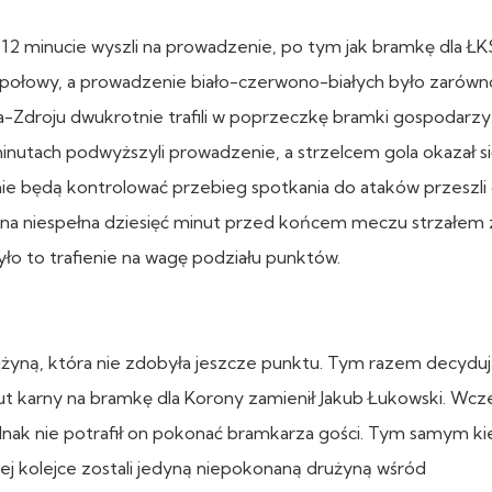
w 12 minucie wyszli na prowadzenie, po tym jak bramkę dla Ł
ze połowy, a prowadzenie biało-czerwono-białych było zarówn
ębia-Zdroju dwukrotnie trafili w poprzeczkę bramki gospodarzy
minutach podwyższyli prowadzenie, a strzelcem gola okazał się 
ie będą kontrolować przebieg spotkania do ataków przeszli 
 na niespełna dziesięć minut przed końcem meczu strzałem 
yło to trafienie na wagę podziału punktów.
żyną, która nie zdobyła jeszcze punktu. Tym razem decyduj
ut karny na bramkę dla Korony zamienił Jakub Łukowski. Wcze
ednak nie potrafił on pokonać bramkarza gości. Tym samym ki
j kolejce zostali jedyną niepokonaną drużyną wśród