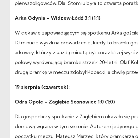
pierwszoligowców. Dla Stomilu była to czwarta porażk
Arka Gdynia – Widzew Łódź 3:1 (1:1)
W ciekawie zapowiadającym się spotkaniu Arka gościła
10 minucie wyszli na prowadzenie, kiedy to bramki go
arkowcy, którzy z każdą minutą byli coraz bliżej wyró
połowy wyrównującą bramkę strzelił 20-letni, Olaf Kob
drugą bramkę w meczu zdobył Kobacki, a chwilę prze
19 sierpnia (czwartek):
Odra Opole – Zagłębie Sosnowiec 1:0 (1:0)
Dla gospodarzy spotkanie z Zagłębiem okazało się pr
domową wgraną w tym sezonie. Autorem jedynego gol
początku meczu, Mateusz Marzec, który bramkarza go