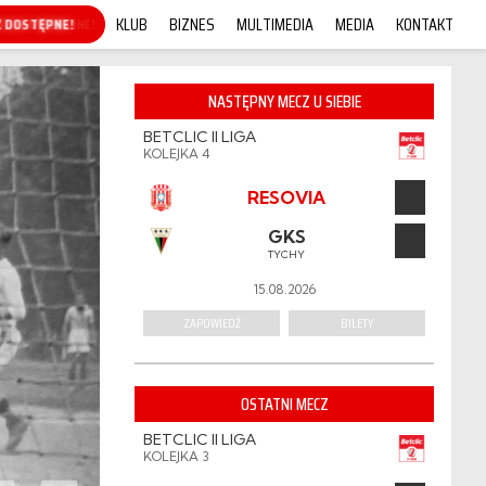
KLUB
BIZNES
MULTIMEDIA
MEDIA
KONTAKT
KUP ONLINE!
NASTĘPNY MECZ U SIEBIE
BETCLIC II LIGA
KOLEJKA 4
RESOVIA
GKS
TYCHY
15.08.2026
ZAPOWIEDŹ
BILETY
OSTATNI MECZ
BETCLIC II LIGA
KOLEJKA 3