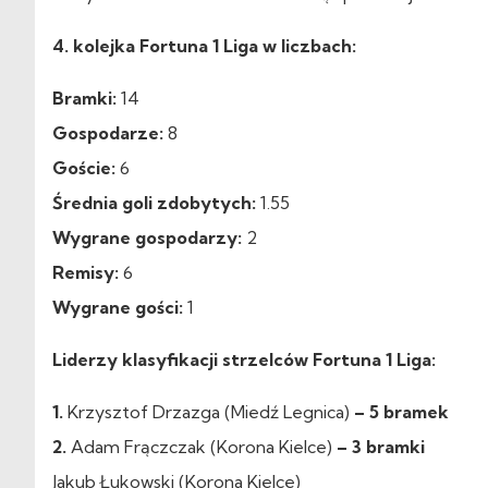
4. kolejka Fortuna 1 Liga w liczbach:
Bramki:
14
Gospodarze:
8
Goście:
6
Średnia goli zdobytych:
1.55
Wygrane gospodarzy:
2
Remisy:
6
Wygrane gości:
1
Liderzy klasyfikacji strzelców Fortuna 1 Liga:
1.
Krzysztof Drzazga (Miedź Legnica)
– 5 bramek
2.
Adam Frączczak (Korona Kielce)
– 3 bramki
Jakub Łukowski (Korona Kielce)