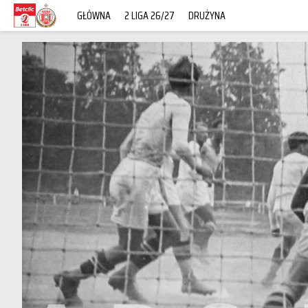
GŁÓWNA
2 LIGA 26/27
DRUŻYNA