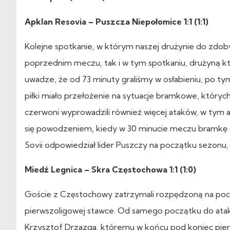
Apklan Resovia – Puszcza Niepołomice 1:1 (1:1)
Kolejne spotkanie, w którym naszej drużynie do zdob
poprzednim meczu, tak i w tym spotkaniu, drużyną któ
uwadze, że od 73 minuty graliśmy w osłabieniu, po tym
piłki miało przełożenie na sytuacje bramkowe, któryc
czerwoni wyprowadzili również więcej ataków, w tym a
się powodzeniem, kiedy w 30 minucie meczu bramkę dl
Sovii odpowiedział lider Puszczy na początku sezonu, 
Miedź Legnica – Skra Częstochowa 1:1 (1:0)
Goście z Częstochowy zatrzymali rozpędzoną na pocz
pierwszoligowej stawce. Od samego początku do atak
Krzysztof Drzazga, któremu w końcu pod koniec pier