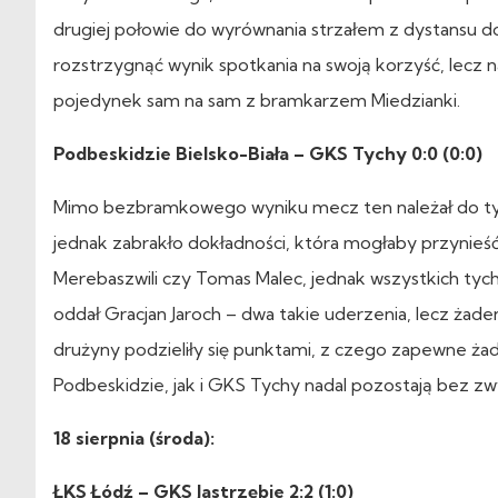
drugiej połowie do wyrównania strzałem z dystansu d
rozstrzygnąć wynik spotkania na swoją korzyść, lec
pojedynek sam na sam z bramkarzem Miedzianki.
Podbeskidzie Bielsko-Biała – GKS Tychy 0:0 (0:0)
Mimo bezbramkowego wyniku mecz ten należał do tyc
jednak zabrakło dokładności, która mogłaby przynieść b
Merebaszwili czy Tomas Malec, jednak wszystkich tych 
oddał Gracjan Jaroch – dwa takie uderzenia, lecz żad
drużyny podzieliły się punktami, z czego zapewne ż
Podbeskidzie, jak i GKS Tychy nadal pozostają bez zw
18 sierpnia (środa):
ŁKS Łódź – GKS Jastrzębie 2:2 (1:0)