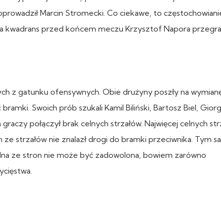
oprowadził Marcin Stromecki. Co ciekawe, to częstochowiani
z na kwadrans przed końcem meczu Krzysztof Napora przegra
h z gatunku ofensywnych. Obie drużyny poszły na wymianę
ramki. Swoich prób szukali Kamil Biliński, Bartosz Biel, Giorg
graczy połączył brak celnych strzałów. Najwięcej celnych st
en ze strzałów nie znalazł drogi do bramki przeciwnika. Tym
adna ze stron nie może być zadowolona, bowiem zarówno
ycięstwa.