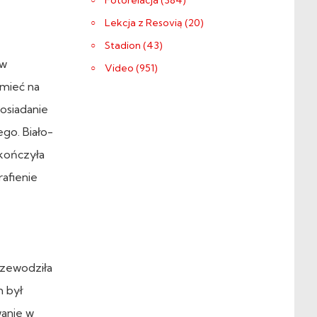
Fotorelacja (384)
Lekcja z Resovią (20)
Stadion (43)
 w
Video (951)
 mieć na
Posiadanie
go. Biało-
akończyła
afienie
rzewodziła
m był
wanie w