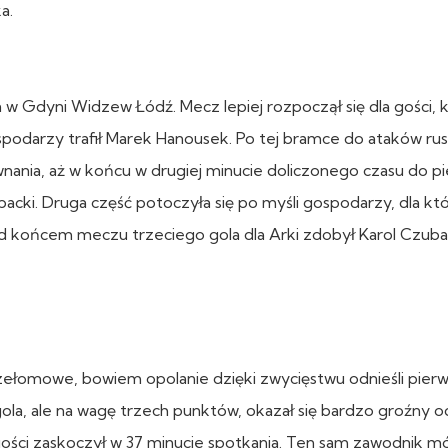
a.
 w Gdyni Widzew Łódź. Mecz lepiej rozpoczął się dla gości, k
spodarzy trafił Marek Hanousek. Po tej bramce do ataków rus
wnania, aż w końcu w drugiej minucie doliczonego czasu do p
acki. Druga część potoczyła się po myśli gospodarzy, dla kt
d końcem meczu trzeciego gola dla Arki zdobył Karol Czuba
zełomowe, bowiem opolanie dzięki zwycięstwu odnieśli pier
a, ale na wagę trzech punktów, okazał się bardzo groźny 
ści zaskoczył w 37 minucie spotkania. Ten sam zawodnik m