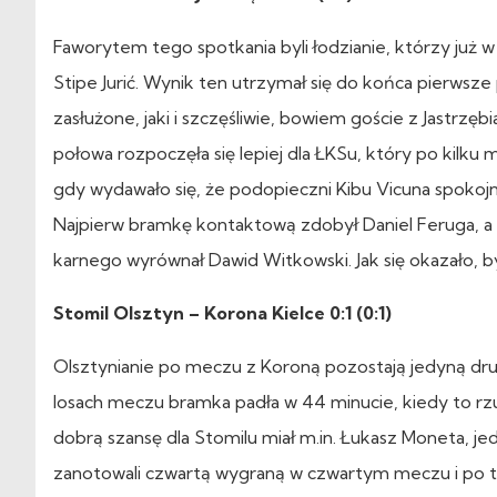
Faworytem tego spotkania byli łodzianie, którzy już 
Stipe Jurić. Wynik ten utrzymał się do końca pierws
zasłużone, jaki i szczęśliwie, bowiem goście z Jastrz
połowa rozpoczęła się lepiej dla ŁKSu, który po kilku 
gdy wydawało się, że podopieczni Kibu Vicuna spokojn
Najpierw bramkę kontaktową zdobył Daniel Feruga, a
karnego wyrównał Dawid Witkowski. Jak się okazało, b
Stomil Olsztyn – Korona Kielce 0:1 (0:1)
Olsztynianie po meczu z Koroną pozostają jedyną dru
losach meczu bramka padła w 44 minucie, kiedy to rz
dobrą szansę dla Stomilu miał m.in. Łukasz Moneta, j
zanotowali czwartą wygraną w czwartym meczu i po te