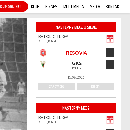
KLUB
BIZNES
MULTIMEDIA
MEDIA
KONTAKT
KUP ONLINE!
NASTĘPNY MECZ U SIEBIE
BETCLIC II LIGA
KOLEJKA 4
RESOVIA
GKS
TYCHY
15.08.2026
ZAPOWIEDŹ
BILETY
NASTĘPNY MECZ
BETCLIC II LIGA
KOLEJKA 3