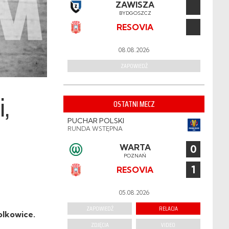
ZAWISZA
BYDGOSZCZ
RESOVIA
08.08.2026
ZAPOWIEDŹ
i,
OSTATNI MECZ
PUCHAR POLSKI
RUNDA WSTĘPNA
WARTA
0
POZNAŃ
1
RESOVIA
05.08.2026
ZAPOWIEDŹ
RELACJA
olkowice.
ZDJĘCIA
VIDEO