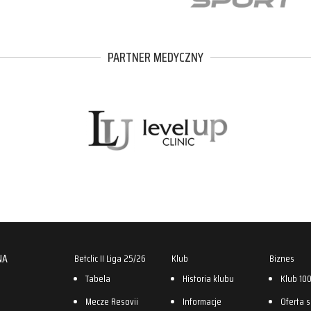
PARTNER MEDYCZNY
NA
Betclic II Liga 25/26
Klub
Biznes
Tabela
Historia klubu
Klub 10
Mecze Resovii
Informacje
Oferta 