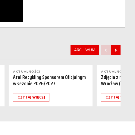
ARCHIWUM
AKTUALNOŚCI
AKTUALNOŚCI
Atol Recykling Sponsorem Oficjalnym
Zdjęcia z meczu R
w sezonie 2026/2027
Wrocław (01.08.
CZYTAJ WIĘCEJ
CZYTAJ WIĘCEJ