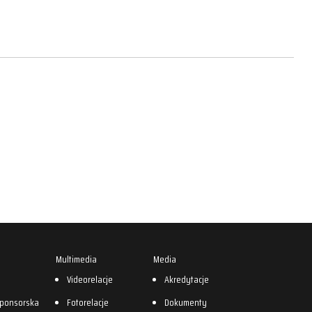
Multimedia
Media
0
Videorelacje
Akredytacje
sponsorska
Fotorelacje
Dokumenty