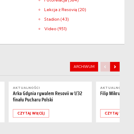
Fotorelacja (384)
Lekcja z Resovią (20)
Stadion (43)
Video (951)
ARCHIWUM
AKTUALNOŚCI
AKTUALNOŚCI
Arka Gdynia rywalem Resovii w 1/32
Filip Mikrut odch
finału Pucharu Polski
CZYTAJ WIĘCEJ
CZYTAJ WIĘCEJ