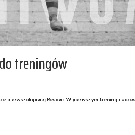
i do treningów
arze pierwszoligowej Resovii. W pierwszym treningu ucze