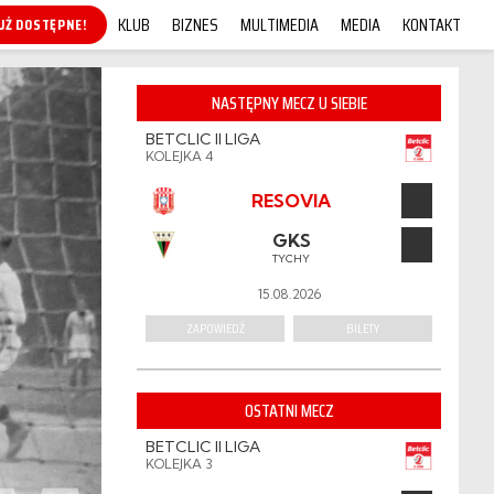
KLUB
BIZNES
MULTIMEDIA
MEDIA
KONTAKT
KUP ONLINE!
NASTĘPNY MECZ U SIEBIE
BETCLIC II LIGA
KOLEJKA 4
RESOVIA
GKS
TYCHY
15.08.2026
ZAPOWIEDŹ
BILETY
OSTATNI MECZ
BETCLIC II LIGA
KOLEJKA 3