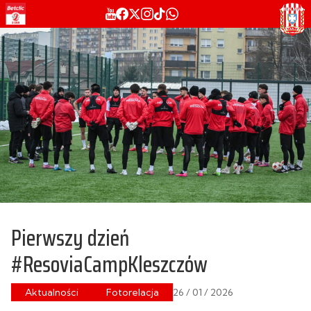
Pierwszy dzień
#ResoviaCampKleszczów
Aktualności
Fotorelacja
26 / 01 / 2026