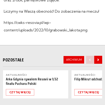
Liczymy na Waszą obecność! Do zobaczenia na meczu!
https://cwks-resovia.pl/wp-
content/uploads/2022/10/grabowski_lakota.png
POZOSTAŁE
ARCHIWUM
AKTUALNOŚCI
AKTUALNOŚCI
Arka Gdynia rywalem Resovii w 1/32
Filip Mikrut odchodzi
finału Pucharu Polski
CZYTAJ WIĘCEJ
CZYTAJ WIĘCEJ