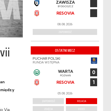
ZAWISZA
BYDGOSZCZ
RESOVIA
08.08.2026
ZAPOWIEDŹ
vii
OSTATNI MECZ
PUCHAR POLSKI
RUNDA WSTĘPNA
WARTA
0
POZNAŃ
1
lan
RESOVIA
y między
05.08.2026
ZAPOWIEDŹ
RELACJA
ZDJĘCIA
VIDEO
o Via,