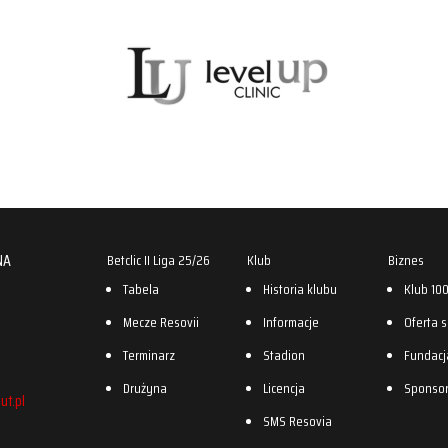
NA
Betclic II Liga 25/26
Klub
Biznes
Tabela
Historia klubu
Klub 10
Mecze Resovii
Informacje
Oferta 
Terminarz
Stadion
Fundacj
Drużyna
Licencja
Sponso
ut.pl
SMS Resovia