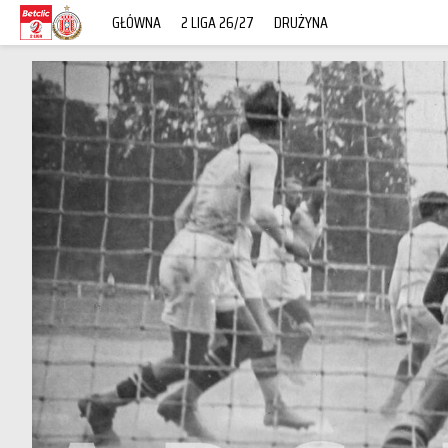
GŁÓWNA
2 LIGA 26/27
DRUŻYNA