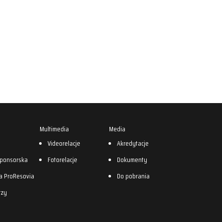
Multimedia
Media
0
Videorelacje
Akredytacje
sponsorska
Fotorelacje
Dokumenty
a ProResovia
Do pobrania
rzy