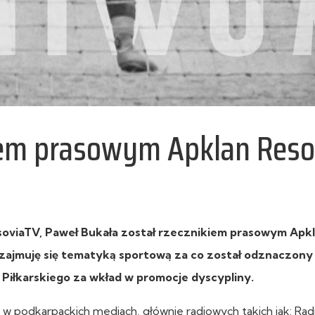
iem prasowym Apklan Reso
viaTV, Paweł Bukała został rzecznikiem prasowym Apk
o zajmuję się tematyką sportową za co został odznaczon
iłkarskiego za wkład w promocje dyscypliny.
w podkarpackich mediach, głównie radiowych takich jak: Radi