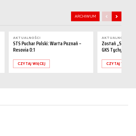
ARCHIWUM
AKTUALNOŚCI
AKTUALNOŚCI
STS Puchar Polski: Warta Poznań –
Zostań „Sponsor
Resovia 0:1
GKS Tychy (15.08
CZYTAJ WIĘCEJ
CZYTAJ WIĘCEJ