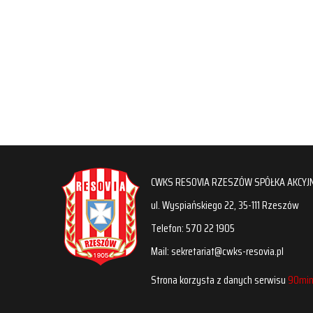
CWKS RESOVIA RZESZÓW SPÓŁKA AKCYJ
ul. Wyspiańskiego 22, 35-111 Rzeszów
Telefon: 570 22 1905
Mail: sekretariat@cwks-resovia.pl
Strona korzysta z danych serwisu
90min