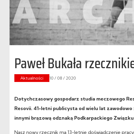
Paweł Bukała rzecznik
Aktualności
10 / 08 / 2020
Dotychczasowy gospodarz studia meczowego Reso
Resovii. 41-letni publicysta od wielu lat zawodow
innymi brązową odznaką Podkarpackiego Związku P
Nasz nowy rzecznik ma 13-letnie doświadczenie pracy 