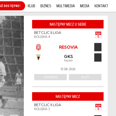
KLUB
BIZNES
MULTIMEDIA
MEDIA
KONTAKT
KUP ONLINE!
NASTĘPNY MECZ U SIEBIE
BETCLIC II LIGA
KOLEJKA 4
RESOVIA
GKS
TYCHY
15.08.2026
ZAPOWIEDŹ
BILETY
NASTĘPNY MECZ
BETCLIC II LIGA
KOLEJKA 3