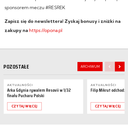
sponsorem meczu #RESREK
Zapisz się do newslettera! Zyskaj bonusy i zniżki na
zakupy na
https://opona.pl
POZOSTAŁE
ARCHIWUM
AKTUALNOŚCI
AKTUALNOŚCI
Arka Gdynia rywalem Resovii w 1/32
Filip Mikrut odchodzi
finału Pucharu Polski
CZYTAJ WIĘCEJ
CZYTAJ WIĘCEJ