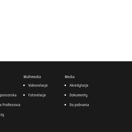
Multimedia
Media
0
Videorelacje
Akredytacje
sponsorska
Fotorelacje
Dokumenty
a ProResovia
Do pobrania
rzy