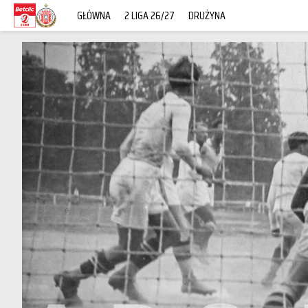
GŁÓWNA
2 LIGA 26/27
DRUŻYNA