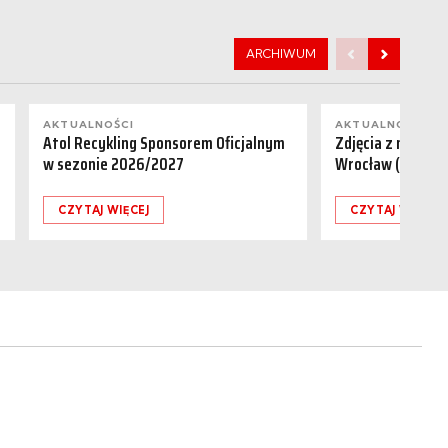
ARCHIWUM
AKTUALNOŚCI
AKTUALNOŚCI
Atol Recykling Sponsorem Oficjalnym
Zdjęcia z meczu R
w sezonie 2026/2027
Wrocław (01.08.
CZYTAJ WIĘCEJ
CZYTAJ WIĘCEJ