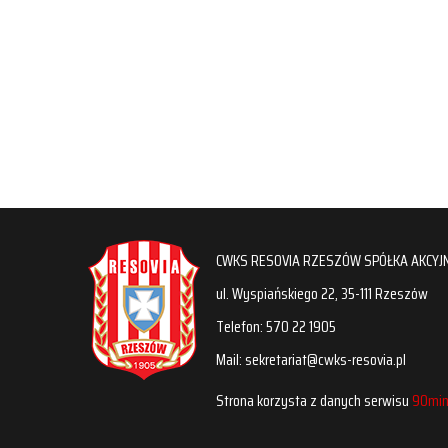
CWKS RESOVIA RZESZÓW SPÓŁKA AKCYJ
ul. Wyspiańskiego 22, 35-111 Rzeszów
Telefon: 570 22 1905
Mail: sekretariat@cwks-resovia.pl
Strona korzysta z danych serwisu
90min