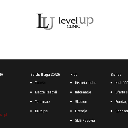
NA
Betclic II Liga 25/26
Klub
Biznes
Tabela
Historia klubu
Klub 10
Mecze Resovii
Informacje
Oferta 
Terminarz
Stadion
Fundacj
Drużyna
Licencja
Sponso
ut.pl
SMS Resovia