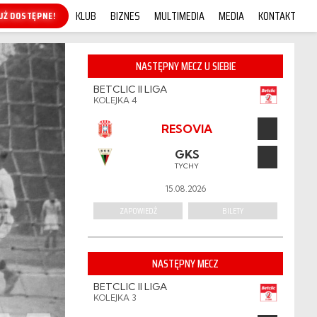
KLUB
BIZNES
MULTIMEDIA
MEDIA
KONTAKT
KUP ONLINE!
NASTĘPNY MECZ U SIEBIE
BETCLIC II LIGA
KOLEJKA 4
RESOVIA
GKS
TYCHY
15.08.2026
ZAPOWIEDŹ
BILETY
NASTĘPNY MECZ
BETCLIC II LIGA
KOLEJKA 3