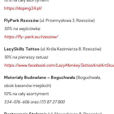
https://doping24.pl/
FlyPark Rzeszów
(ul. Przemysłowa 3, Rzeszów)
50% na wejściówkę
https://fly-park.eu/rzeszow/
LazySkillz Tattoo
(ul. Króla Kazimierza 8, Rzeszów)
10% na pierwszy tatuaż
https://www.facebook.com/LazyMonkeyTattooAndArtStud
Materiały Budowlane – Boguchwała
(Boguchwała,
obok basenów miejskich)
10% na cały asortyment
534-076-606 oraz (17) 87 27 800
Restauracja Stolarnia
(ul. Słowackiego 8, Rzeszów)