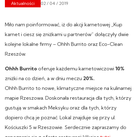
Aktualności
02 / 04 / 2019
Miło nam poinformować, iż do akcji karnetowej „Kup
karnet i ciesz się zniżkami u partnerów” dołączyły dwie
kolejne lokalne firmy – Ohhh Burrito oraz Eco-Clean
Rzeszów.
Ohhh Burrito
oferuje każdemu karnetowiczowi
10%
zniżki na co dzień, a w dniu meczu
20%.
Ohhh Burrito to nowe, klimatyczne miejsce na kulinarnej
mapie Rzeszowa. Doskonała restauracja dla tych, którzy
gustują w smakach Meksyku oraz dla tych, którzy
dopiero chcą je poznać. Lokal znajduje się przy ul.
Kościuszki 5 w Rzeszowie. Serdecznie zapraszamy do
zapoznania się z ofertą restauracji klikając
tutaj
.