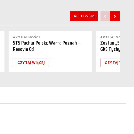
ARCHIWUM
AKTUALNOŚCI
AKTUALNOŚCI
STS Puchar Polski: Warta Poznań –
Zostań „Sponsor
Resovia 0:1
GKS Tychy (15.08
CZYTAJ WIĘCEJ
CZYTAJ WIĘCEJ