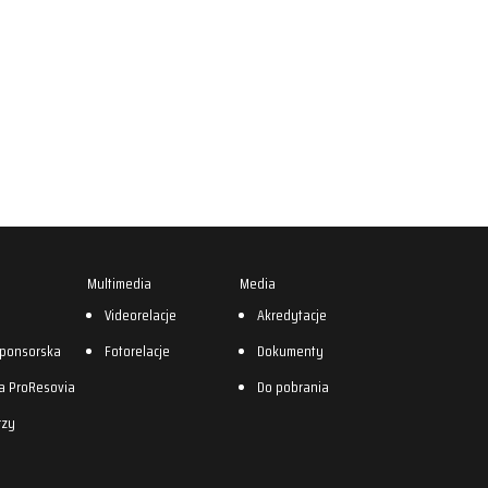
Multimedia
Media
0
Videorelacje
Akredytacje
sponsorska
Fotorelacje
Dokumenty
a ProResovia
Do pobrania
rzy