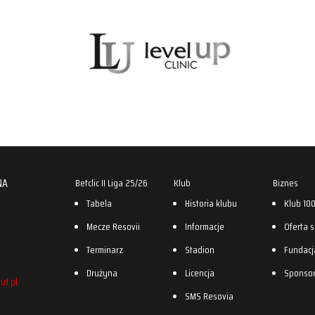
NA
Betclic II Liga 25/26
Klub
Biznes
Tabela
Historia klubu
Klub 10
Mecze Resovii
Informacje
Oferta 
Terminarz
Stadion
Fundacj
Drużyna
Licencja
Sponso
ut.pl
SMS Resovia