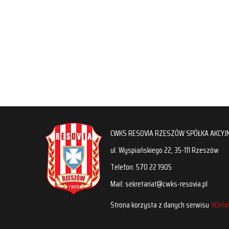
CWKS RESOVIA RZESZÓW SPÓŁKA AKCYJ
ul. Wyspiańskiego 22, 35-111 Rzeszów
Telefon: 570 22 1905
Mail: sekretariat@cwks-resovia.pl
Strona korzysta z danych serwisu
90min