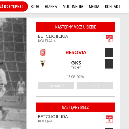
KLUB
BIZNES
MULTIMEDIA
MEDIA
KONTAKT
KUP ONLINE!
NASTĘPNY MECZ U SIEBIE
BETCLIC II LIGA
KOLEJKA 4
RESOVIA
GKS
TYCHY
15.08.2026
ZAPOWIEDŹ
BILETY
NASTĘPNY MECZ
BETCLIC II LIGA
KOLEJKA 3