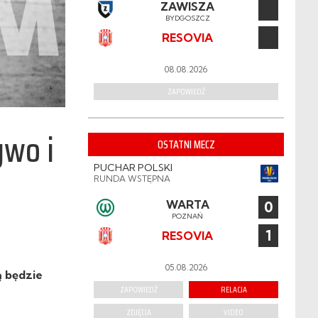
ZAWISZA
BYDGOSZCZ
RESOVIA
08.08.2026
ZAPOWIEDŹ
ywo i
OSTATNI MECZ
PUCHAR POLSKI
RUNDA WSTĘPNA
WARTA
0
POZNAŃ
1
RESOVIA
05.08.2026
ą będzie
ZAPOWIEDŹ
RELACJA
ZDJĘCIA
VIDEO