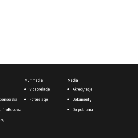
Multimedia
Media
0
Videorelacje
Akredytacje
sponsorska
Fotorelacje
Dokumenty
a ProResovia
Do pobrania
rzy