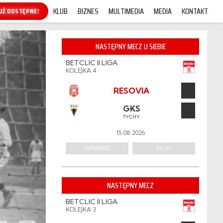
KLUB
BIZNES
MULTIMEDIA
MEDIA
KONTAKT
KUP ONLINE!
NASTĘPNY MECZ U SIEBIE
BETCLIC II LIGA
KOLEJKA 4
RESOVIA
GKS
TYCHY
15.08.2026
ZAPOWIEDŹ
BILETY
NASTĘPNY MECZ
BETCLIC II LIGA
KOLEJKA 3