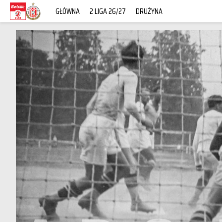
GŁÓWNA
2 LIGA 26/27
DRUŻYNA