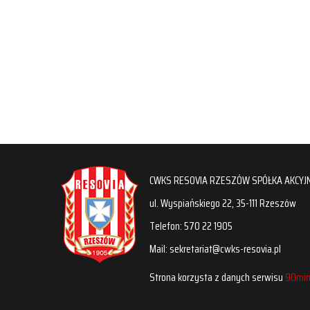
CWKS RESOVIA RZESZÓW SPÓŁKA AKCYJ
ul. Wyspiańskiego 22, 35-111 Rzeszów
Telefon: 570 22 1905
Mail: sekretariat@cwks-resovia.pl
Strona korzysta z danych serwisu
90min