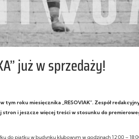
” już w sprzedaży!
w tym roku miesięcznika „RESOVIAK”. Zespół redakcyjn
 stron i jeszcze więcej treści w stosunku do premierow
łku do piątku w budynku klubowym w godzinach 12:00 – 18:0