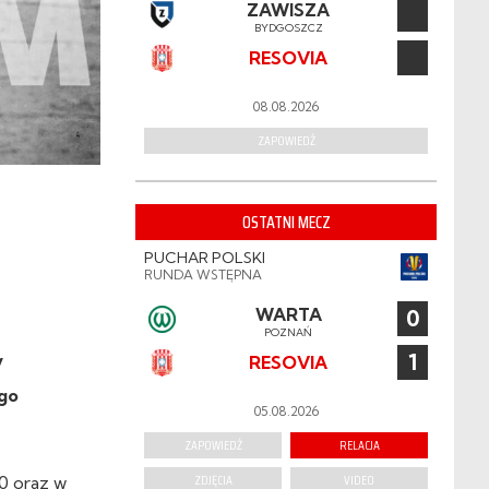
ZAWISZA
BYDGOSZCZ
RESOVIA
08.08.2026
ZAPOWIEDŹ
OSTATNI MECZ
PUCHAR POLSKI
RUNDA WSTĘPNA
WARTA
0
POZNAŃ
1
y
RESOVIA
ego
05.08.2026
ZAPOWIEDŹ
RELACJA
ZDJĘCIA
VIDEO
0 oraz w