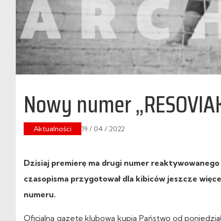
Nowy numer „RESOVIAKA
Aktualności
19 / 04 / 2022
Dzisiaj premierę ma drugi numer reaktywowanego 
czasopisma przygotował dla kibiców jeszcze więcej
numeru.
Oficjalną gazetę klubową kupią Państwo od poniedzia