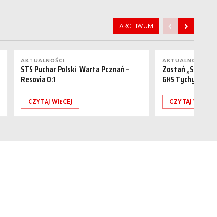
ARCHIWUM
AKTUALNOŚCI
AKTUALNOŚCI
STS Puchar Polski: Warta Poznań –
Zostań „Sponsor
Resovia 0:1
GKS Tychy (15.08
CZYTAJ WIĘCEJ
CZYTAJ WIĘCEJ