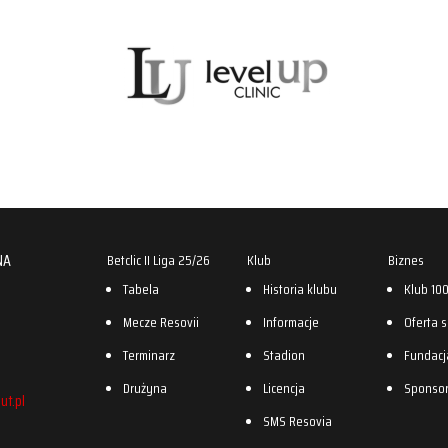
NA
Betclic II Liga 25/26
Klub
Biznes
Tabela
Historia klubu
Klub 10
Mecze Resovii
Informacje
Oferta 
Terminarz
Stadion
Fundacj
Drużyna
Licencja
Sponso
ut.pl
SMS Resovia