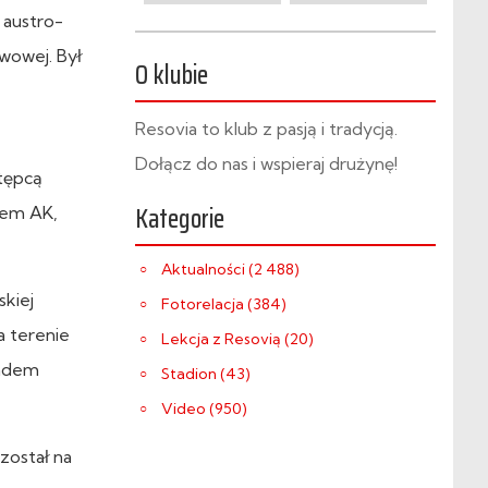
i austro-
twowej. Był
O klubie
Resovia to klub z pasją i tradycją.
Dołącz do nas i wspieraj drużynę!
tępcą
Kategorie
dem AK,
Aktualności (2 488)
kiej
Fotorelacja (384)
 terenie
Lekcja z Resovią (20)
iadem
Stadion (43)
Video (950)
został na