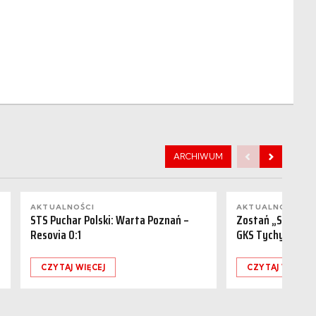
ARCHIWUM
AKTUALNOŚCI
AKTUALNOŚCI
STS Puchar Polski: Warta Poznań –
Zostań „Sponsor
Resovia 0:1
GKS Tychy (15.08
CZYTAJ WIĘCEJ
CZYTAJ WIĘCEJ