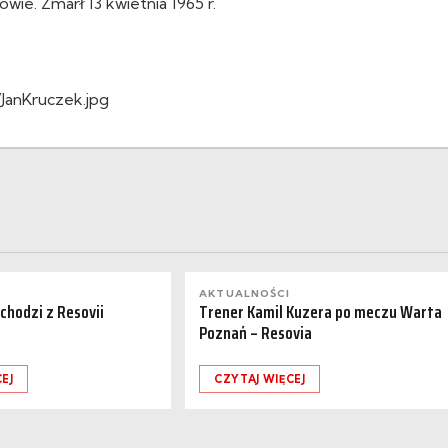
owie. Zmarł 13 kwietnia 1965 r.
JanKruczek.jpg
AKTUALNOŚCI
dchodzi z Resovii
Trener Kamil Kuzera po meczu Warta
Poznań – Resovia
EJ
CZYTAJ WIĘCEJ