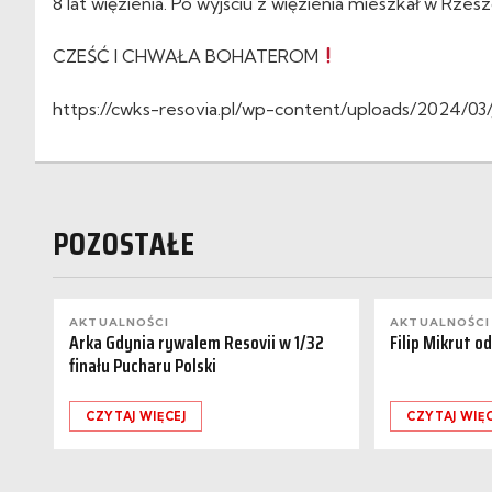
8 lat więzienia. Po wyjściu z więzienia mieszkał w Rzesz
CZEŚĆ I CHWAŁA BOHATEROM
https://cwks-resovia.pl/wp-content/uploads/2024/03/
POZOSTAŁE
AKTUALNOŚCI
AKTUALNOŚCI
Arka Gdynia rywalem Resovii w 1/32
Filip Mikrut o
finału Pucharu Polski
CZYTAJ WIĘCEJ
CZYTAJ WIĘC