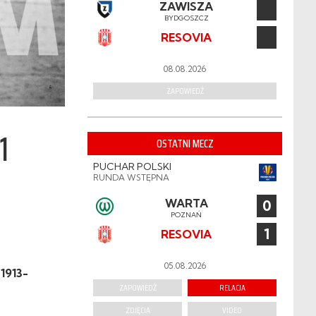
ZAWISZA
BYDGOSZCZ
RESOVIA
08.08.2026
ZAPOWIEDŹ
1
OSTATNI MECZ
PUCHAR POLSKI
RUNDA WSTĘPNA
WARTA
0
POZNAŃ
1
RESOVIA
05.08.2026
 1913-
ZAPOWIEDŹ
RELACJA
ZDJĘCIA
VIDEO