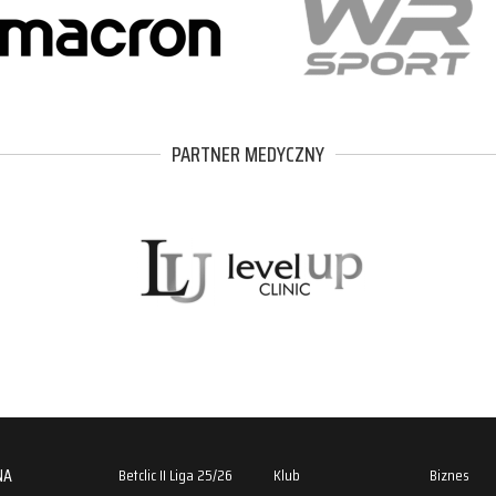
PARTNER MEDYCZNY
NA
Betclic II Liga 25/26
Klub
Biznes