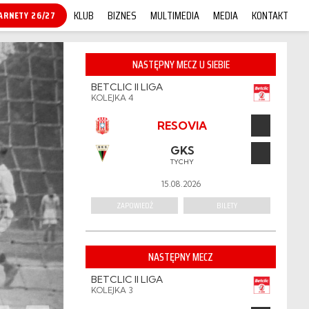
KLUB
BIZNES
MULTIMEDIA
MEDIA
KONTAKT
UŻ DOSTĘPNE!
NASTĘPNY MECZ U SIEBIE
BETCLIC II LIGA
KOLEJKA 4
RESOVIA
GKS
TYCHY
15.08.2026
ZAPOWIEDŹ
BILETY
NASTĘPNY MECZ
BETCLIC II LIGA
KOLEJKA 3