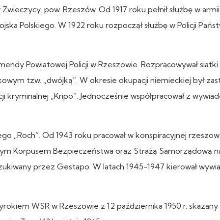
. w Zwieczycy, pow. Rzeszów. Od 1917 roku pełnił służbę w armi
ojska Polskiego. W 1922 roku rozpoczął służbę w Policji Pańs
endy Powiatowej Policji w Rzeszowie. Rozpracowywał siatki
wym tzw. „dwójką”. W okresie okupacji niemieckiej był zas
cji kryminalnej „Kripo”. Jednocześnie współpracował z wywia
go „Roch”. Od 1943 roku pracował w konspiracyjnej rzeszows
ym Korpusem Bezpieczeństwa oraz Strażą Samorządową na
szukiwany przez Gestapo. W latach 1945-1947 kierował wyw
rokiem WSR w Rzeszowie z 12 października 1950 r. skazany 