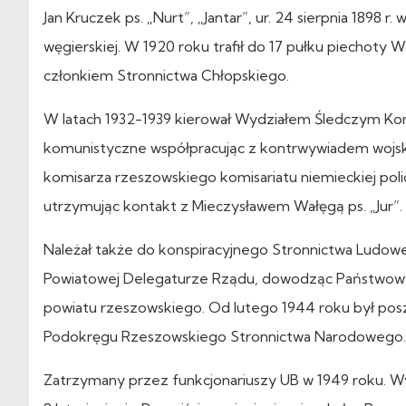
Jan Kruczek ps. „Nurt”, „Jantar”, ur. 24 sierpnia 1898 r
węgierskiej. W 1920 roku trafił do 17 pułku piechoty W
członkiem Stronnictwa Chłopskiego.
W latach 1932-1939 kierował Wydziałem Śledczym Kom
komunistyczne współpracując z kontrwywiadem wojsko
komisarza rzeszowskiego komisariatu niemieckiej poli
utrzymując kontakt z Mieczysławem Wałęgą ps. „Jur”.
Należał także do konspiracyjnego Stronnictwa Ludowe
Powiatowej Delegaturze Rządu, dowodząc Państwow
powiatu rzeszowskiego. Od lutego 1944 roku był po
Podokręgu Rzeszowskiego Stronnictwa Narodowego.
Zatrzymany przez funkcjonariuszy UB w 1949 roku. Wy